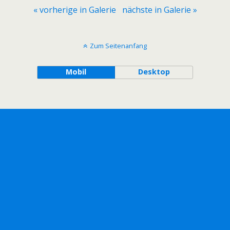
« vorherige in Galerie
nächste in Galerie »
Zum Seitenanfang
Mobil
Desktop