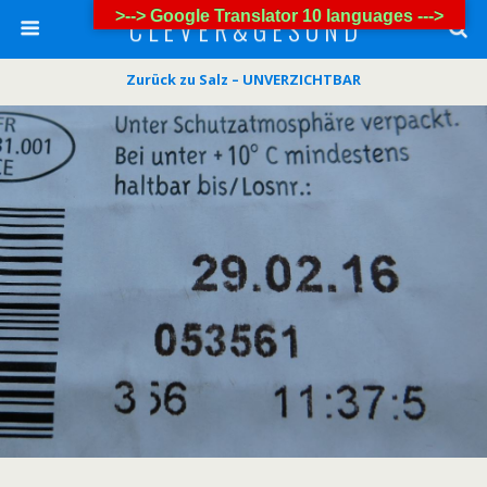
>--> Google Translator 10 languages --->
C L E V E R & G E S U N D
Zurück zu Salz – UNVERZICHTBAR