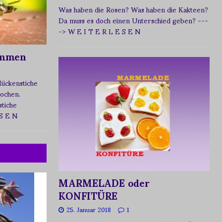
Was haben die Rosen? Was haben die Kakteen?
Da muss es doch einen Unterschied geben?
---
-> W E I T E R L E S E N
ommen
Mückenstiche
tochen.
tiche
 S E N
MARMELADE oder
KONFITÜRE
25. Januar 2018
1