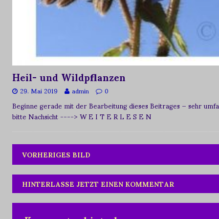
Heil- und Wildpflanzen
29. Mai 2019
admin
0
Beginne gerade mit der Bearbeitung dieses Beitrages – sehr umfan
bitte Nachsicht
----> W E I T E R L E S E N
VORHERIGES BILD
HINTERLASSE JETZT EINEN KOMMENTAR