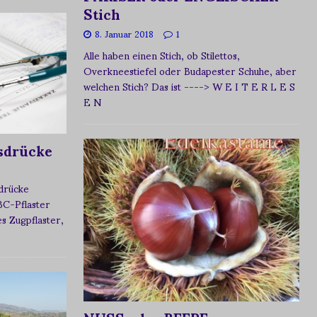
Stich
8. Januar 2018
1
Alle haben einen Stich, ob Stilettos,
Overkneestiefel oder Budapester Schuhe, aber
welchen Stich? Das ist
----> W E I T E R L E S
E N
sdrücke
sdrücke
BC-Pflaster
 Zugpflaster,