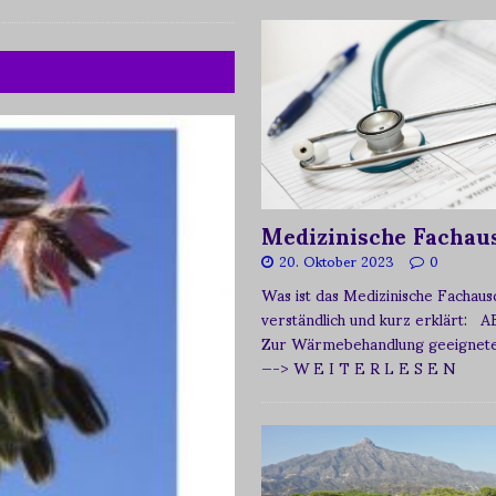
Medizinische Fachau
20. Oktober 2023
0
Was ist das Medizinische Fachau
verständlich und kurz erklärt: A
Zur Wärmebehandlung geeignetes
—-> W E I T E R L E S E N