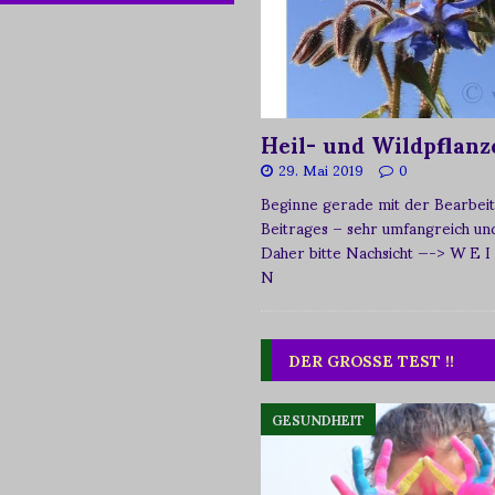
Heil- und Wildpflanz
29. Mai 2019
0
Beginne gerade mit der Bearbeit
Beitrages – sehr umfangreich und 
Daher bitte Nachsicht
—-> W E I
N
DER GROSSE TEST !!
GESUNDHEIT