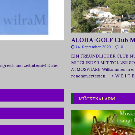
ALOHA-GOLF Club M
14. September 2023
0
EIN FREUNDLICHER CLUB N
MITGLIEDER MIT TOLLER SO
greich und zeitintensiv! Daher
ATMOSPHÄRE Willkommen in ei
renommiertesten
—-> W E I T E
MÜCKENALARM