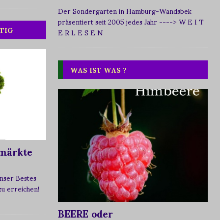
Der Sondergarten in Hamburg-Wandsbek
präsentiert seit 2005 jedes Jahr
----> W E I T
TIG
E R L E S E N
WAS IST WAS ?
märkte
nser Bestes
 zu erreichen!
BEERE oder