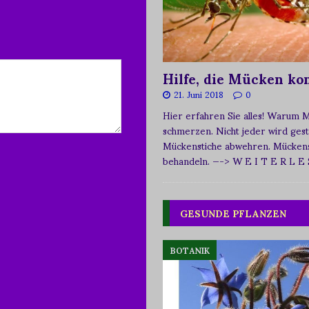
Hilfe, die Mücken k
21. Juni 2018
0
Hier erfahren Sie alles! Warum 
schmerzen. Nicht jeder wird ges
Mückenstiche abwehren. Mückens
behandeln.
—-> W E I T E R L E
GESUNDE PFLANZEN
BOTANIK