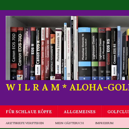
W I L R A M * ALOHA-GO
FÜR SCHLAUE KÖPFE
ALLGEMEINES
GOLFCLU
ARZTBRIEFE VERSTEHEN
MEIN GÄSTEBUCH
IMPRESSUM