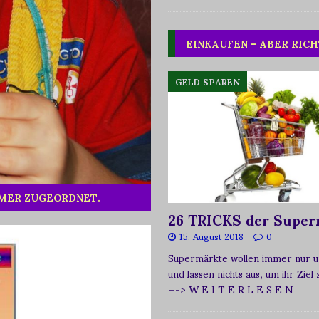
EINKAUFEN – ABER RICH
GELD SPAREN
MMER ZUGEORDNET.
26 TRICKS der Super
15. August 2018
0
Supermärkte wollen immer nur u
und lassen nichts aus, um ihr Ziel
—-> W E I T E R L E S E N