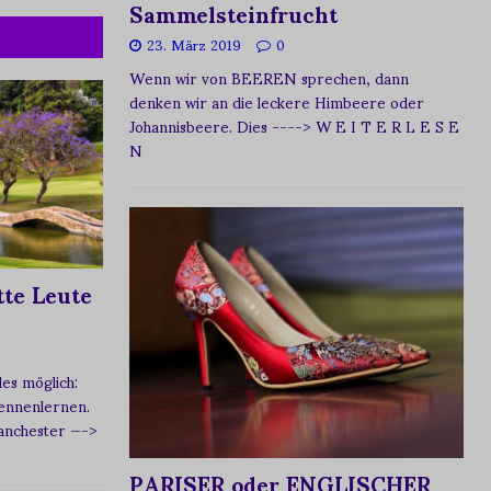
Sammelsteinfrucht
23. März 2019
0
Wenn wir von BEEREN sprechen, dann
denken wir an die leckere Himbeere oder
Johannisbeere. Dies
----> W E I T E R L E S E
N
te Leute
s möglich:
ennenlernen.
Manchester
—->
PARISER oder ENGLISCHER