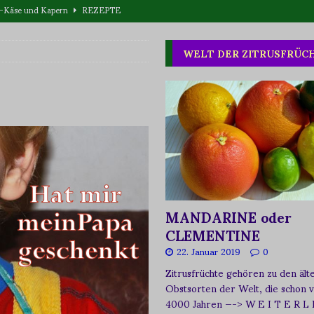
eta-Käse und Kapern
REZEPTE
T WAS
WELT DER ZITRUSFRÜC
one oder Buschpflaume?
ERNÄHRUNG
MANDARINE oder
CLEMENTINE
22. Januar 2019
0
Zitrusfrüchte gehören zu den ält
Obstsorten der Welt, die schon 
4000 Jahren
—-> W E I T E R L