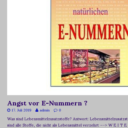
Angst vor E-Nummern ?
17. Juli 2019
admin
0
Was sind Lebensmittelzusatzstoffe? Antwort: Lebensmittelzusat
sind alle Stoffe, die nicht als Lebensmittel verzehrt
—-> W E I T E