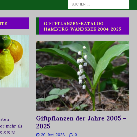
HTE
GIFTPFLANZEN-KATALOG
HAMBURG-WANDSBEK 2004-2025
Giftpflanzen der Jahre 2005 –
esten
2025
vor mehr als
 E S E N
20. Juni 2023
0