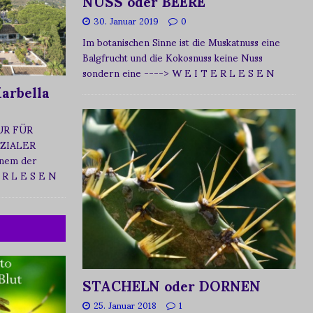
NUSS oder BEERE
30. Januar 2019
0
Im botanischen Sinne ist die Muskatnuss eine
Balgfrucht und die Kokosnuss keine Nuss
sondern eine
----> W E I T E R L E S E N
arbella
UR FÜR
ZIALER
nem der
 R L E S E N
STACHELN oder DORNEN
25. Januar 2018
1