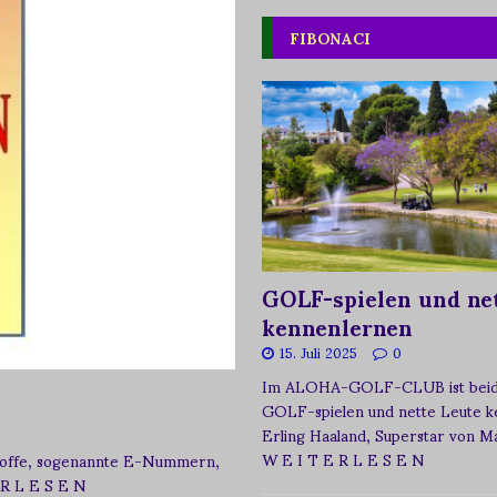
FIBONACI
GOLF-spielen und net
kennenlernen
15. Juli 2025
0
Im ALOHA-GOLF-CLUB ist beide
GOLF-spielen und nette Leute k
Erling Haaland, Superstar von 
W E I T E R L E S E N
zstoffe, sogenannte E-Nummern,
 R L E S E N