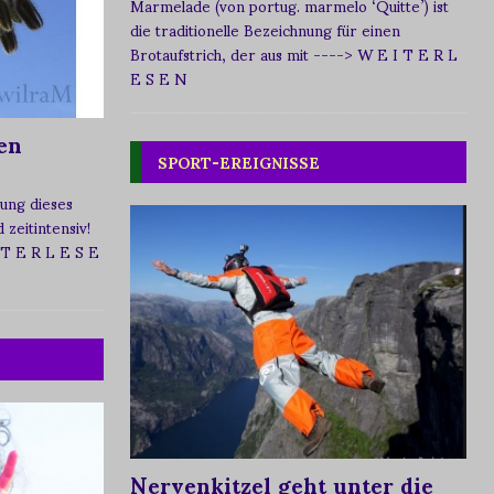
Marmelade (von portug. marmelo ‘Quitte’) ist
die traditionelle Bezeichnung für einen
Brotaufstrich, der aus mit
----> W E I T E R L
E S E N
en
SPORT-EREIGNISSE
ung dieses
zeitintensiv!
 T E R L E S E
Nervenkitzel geht unter die