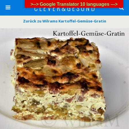
>--> Google Translator 10 languages --->
C L E V E R & G E S U N D
Zurück zu Wilrams Kartoffel-Gemüse-Gratin