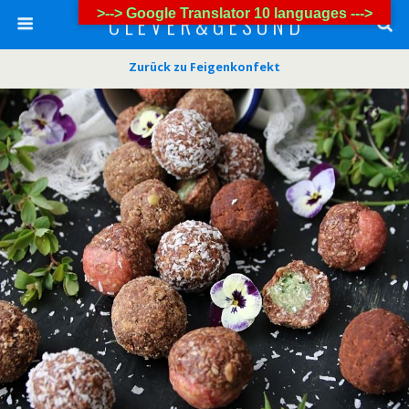
>--> Google Translator 10 languages --->
C L E V E R & G E S U N D
Zurück zu Feigenkonfekt