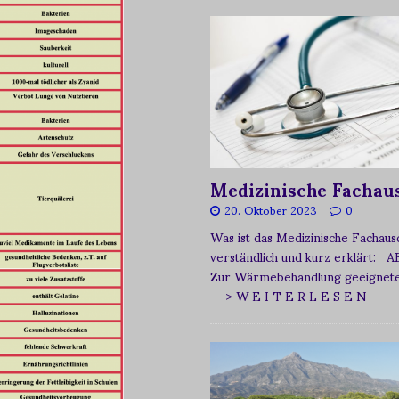
Medizinische Fachau
20. Oktober 2023
0
Was ist das Medizinische Fachau
verständlich und kurz erklärt: A
Zur Wärmebehandlung geeignetes
—-> W E I T E R L E S E N