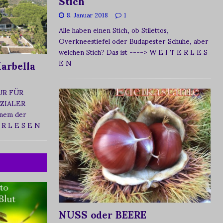
Stich
8. Januar 2018
1
Alle haben einen Stich, ob Stilettos,
Overkneestiefel oder Budapester Schuhe, aber
welchen Stich? Das ist
----> W E I T E R L E S
arbella
E N
UR FÜR
ZIALER
nem der
 R L E S E N
NUSS oder BEERE