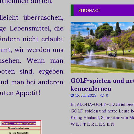
FIBONACI
leicht überraschen,
ige Lebensmittel, die
ndern nicht erlaubt
mmt, wir werden uns
ansehen. Wenn man
boten sind, ergeben
end man bei anderen
GOLF-spielen und net
kennenlernen
Guten Appetit!
15. Juli 2025
0
Im ALOHA-GOLF-CLUB ist beide
GOLF-spielen und nette Leute k
Erling Haaland, Superstar von 
W E I T E R L E S E N