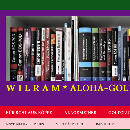
W I L R A M * ALOHA-GO
FÜR SCHLAUE KÖPFE
ALLGEMEINES
GOLFCLU
ARZTBRIEFE VERSTEHEN
MEIN GÄSTEBUCH
IMPRESSUM