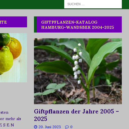
HTE
GIFTPFLANZEN-KATALOG
HAMBURG-WANDSBEK 2004-2025
Giftpflanzen der Jahre 2005 –
esten
2025
vor mehr als
 E S E N
20. Juni 2023
0