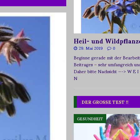
Heil- und Wildpflanz
29. Mai 2019
0
Beginne gerade mit der Bearbeit
Beitrages – sehr umfangreich und 
Daher bitte Nachsicht
—-> W E I
N
DER GROSSE TEST !!
GESUNDHEIT