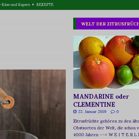
eta-Käse und Kapern
REZEPTE
T WAS
WELT DER ZITRUSFRÜC
one oder Buschpflaume?
ERNÄHRUNG
MANDARINE oder
CLEMENTINE
22. Januar 2019
0
Zitrusfrüchte gehören zu den ält
Obstsorten der Welt, die schon 
4000 Jahren
—-> W E I T E R L