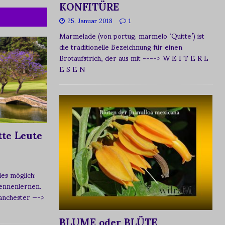
KONFITÜRE
25. Januar 2018
1
Marmelade (von portug. marmelo ‘Quitte’) ist
die traditionelle Bezeichnung für einen
Brotaufstrich, der aus mit
----> W E I T E R L
E S E N
te Leute
s möglich:
ennenlernen.
Manchester
—->
BLUME oder BLÜTE