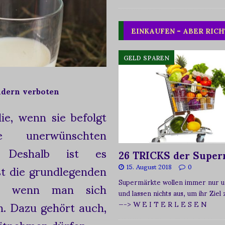
EINKAUFEN – ABER RICH
GELD SPAREN
ndern verboten
ie, wenn sie befolgt
 unerwünschten
n. Deshalb ist es
26 TRICKS der Super
st die grundlegenden
15. August 2018
0
Supermärkte wollen immer nur u
n, wenn man sich
und lassen nichts aus, um ihr Ziel
n. Dazu gehört auch,
—-> W E I T E R L E S E N
mitnehmen dürfen.