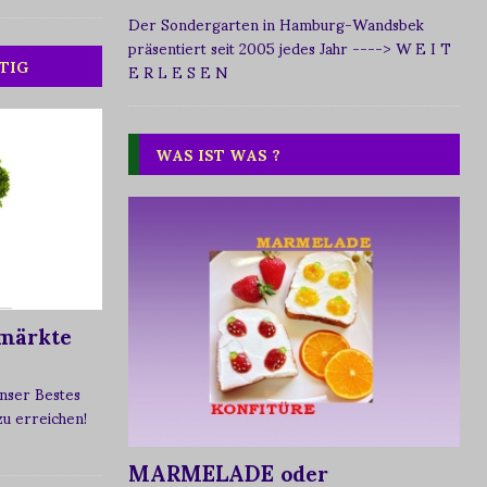
Der Sondergarten in Hamburg-Wandsbek
präsentiert seit 2005 jedes Jahr
----> W E I T
TIG
E R L E S E N
WAS IST WAS ?
märkte
nser Bestes
 zu erreichen!
MARMELADE oder