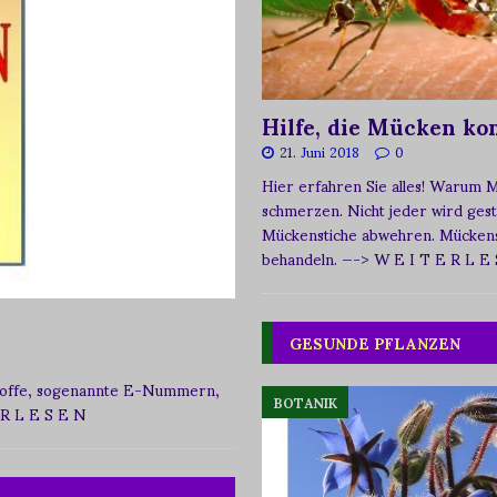
Hilfe, die Mücken k
21. Juni 2018
0
Hier erfahren Sie alles! Warum 
schmerzen. Nicht jeder wird ges
Mückenstiche abwehren. Mückens
behandeln.
—-> W E I T E R L E
GESUNDE PFLANZEN
zstoffe, sogenannte E-Nummern,
BOTANIK
 R L E S E N