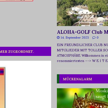
ALOHA-GOLF Club M
14. September 2023
0
EIN FREUNDLICHER CLUB N
MITGLIEDER MIT TOLLER SO
MMER ZUGEORDNET.
ATMOSPHÄRE Willkommen in ei
renommiertesten
—-> W E I T E
MÜCKENALARM