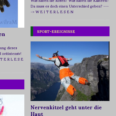
Was haben die Rosen? Was haben die Kakteen?
Da muss es doch einen Unterschied geben?
---
-> W E I T E R L E S E N
SPORT-EREIGNISSE
en
ung dieses
zeitintensiv!
 T E R L E S E
Nervenkitzel geht unter die
Haut