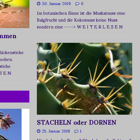
30. Januar 2019
0
Im botanischen Sinne ist die Muskatnuss eine
Balgfrucht und die Kokosnuss keine Nuss
sondern eine
----> W E I T E R L E S E N
ommen
Mückenstiche
tochen.
tiche
 S E N
STACHELN oder DORNEN
25. Januar 2018
1