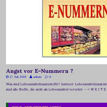
Angst vor E-Nummern ?
17. Juli 2019
admin
0
Was sind Lebensmittelzusatzstoffe? Antwort: Lebensmittelzusat
sind alle Stoffe, die nicht als Lebensmittel verzehrt
—-> W E I T E