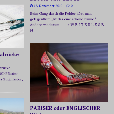
12. Dezember 2019
0
Beim Gang durch die Felder hört man
gelegentlich: „Ist das eine schöne Blume.“
Andere wiederum
----> W E I T E R L E S E
N
sdrücke
sdrücke
BC-Pflaster
 Zugpflaster,
PARISER oder ENGLISCHER