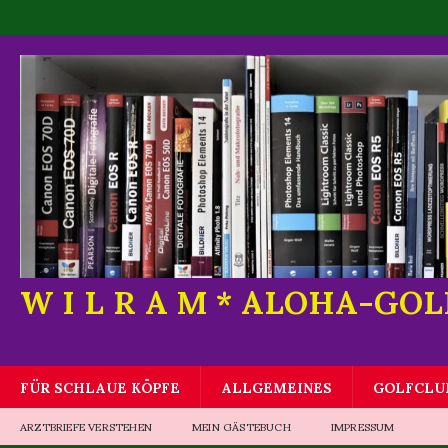
W I L R A M * ALOHA-GO
FÜR SCHLAUE KÖPFE
ALLGEMEINES
GOLFCLU
ARZTBRIEFE VERSTEHEN
MEIN GÄSTEBUCH
IMPRESSUM