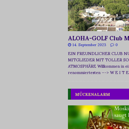
ALOHA-GOLF Club M
14. September 2023
0
EIN FREUNDLICHER CLUB N
MITGLIEDER MIT TOLLER SO
ATMOSPHÄRE Willkommen in ei
renommiertesten
—-> W E I T E
MÜCKENALARM