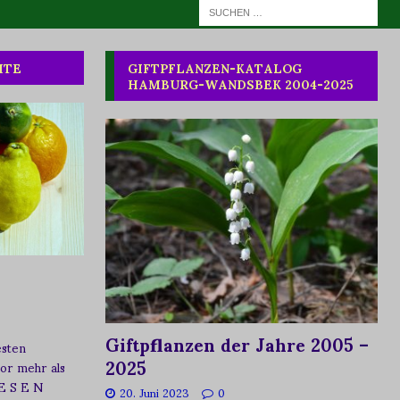
HTE
GIFTPFLANZEN-KATALOG
HAMBURG-WANDSBEK 2004-2025
Giftpflanzen der Jahre 2005 –
esten
2025
vor mehr als
 E S E N
20. Juni 2023
0