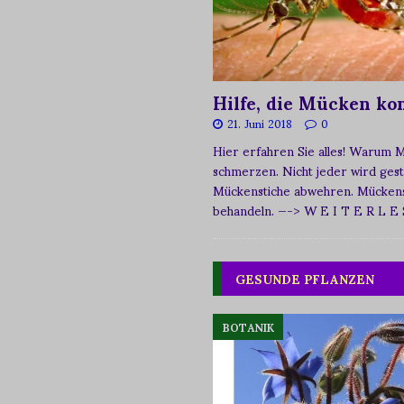
Hilfe, die Mücken k
21. Juni 2018
0
Hier erfahren Sie alles! Warum 
schmerzen. Nicht jeder wird ges
Mückenstiche abwehren. Mückens
behandeln.
—-> W E I T E R L E
GESUNDE PFLANZEN
BOTANIK