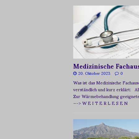
Medizinische Fachau
20. Oktober 2023
0
Was ist das Medizinische Fachau
verständlich und kurz erklärt: A
Zur Wärmebehandlung geeignetes
—-> W E I T E R L E S E N