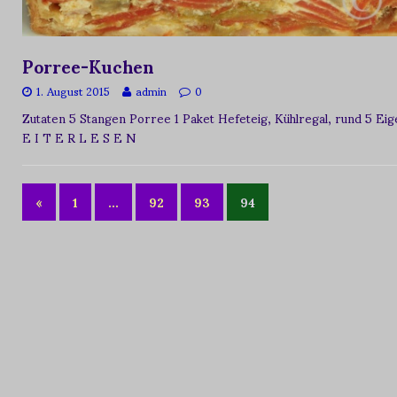
Porree-Kuchen
1. August 2015
admin
0
Zutaten 5 Stangen Porree 1 Paket Hefeteig, Kühlregal, rund 5 Eig
E I T E R L E S E N
«
1
…
92
93
94