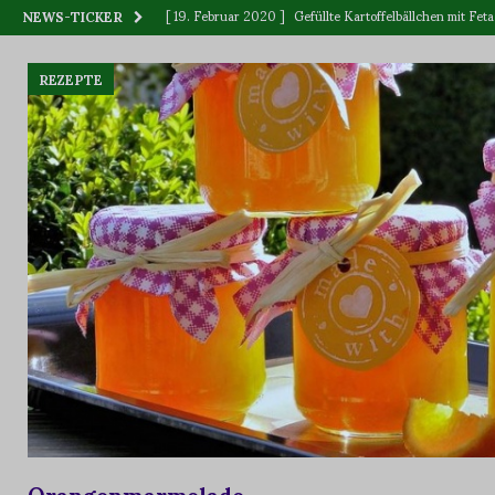
[ 19. Februar 2020 ]
Gefüllte Kartoffelbällchen mit F
NEWS-TICKER
[ 12. Dezember 2019 ]
BLUME oder BLÜTE
WAS IS
REZEPTE
[ 11. September 2019 ]
Vitamin „C“, wer ist Sieger: Zitr
[ 2. Juni 2023 ]
Killerpflanzen
BOTANIK
Orangenmarmelade