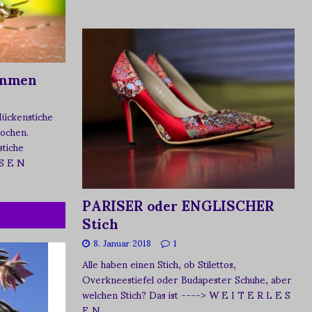
ommen
Mückenstiche
tochen.
tiche
 S E N
PARISER oder ENGLISCHER
Stich
8. Januar 2018
1
Alle haben einen Stich, ob Stilettos,
Overkneestiefel oder Budapester Schuhe, aber
welchen Stich? Das ist
----> W E I T E R L E S
E N