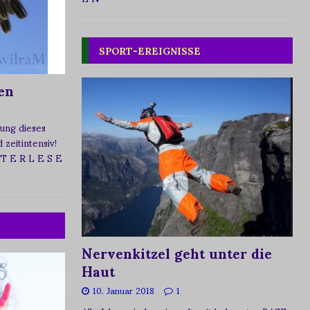
SPORT-EREIGNISSE
en
ung dieses
zeitintensiv!
 T E R L E S E
Nervenkitzel geht unter die
Haut
10. Januar 2018
1