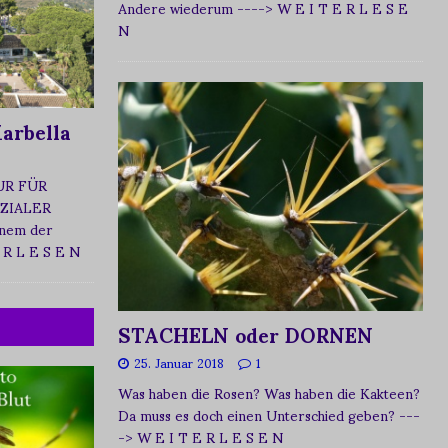
Andere wiederum
----> W E I T E R L E S E
N
arbella
UR FÜR
ZIALER
nem der
 R L E S E N
STACHELN oder DORNEN
25. Januar 2018
1
Was haben die Rosen? Was haben die Kakteen?
Da muss es doch einen Unterschied geben?
---
-> W E I T E R L E S E N