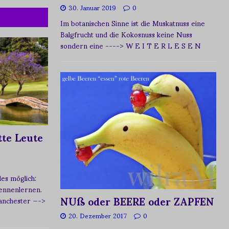
30. Januar 2019
0
Im botanischen Sinne ist die Muskatnuss eine
Balgfrucht und die Kokosnuss keine Nuss
sondern eine
----> W E I T E R L E S E N
te Leute
s möglich:
ennenlernen.
NUß oder BEERE oder ZAPFEN
Manchester
—->
20. Dezember 2017
0