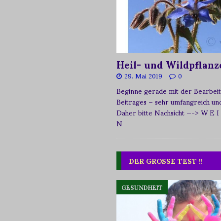
Heil- und Wildpflanz
29. Mai 2019
0
Beginne gerade mit der Bearbeit
Beitrages – sehr umfangreich und 
Daher bitte Nachsicht
—-> W E I
N
DER GROSSE TEST !!
GESUNDHEIT