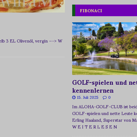
FIBONACI
elb 3 EL Olivenöl, vergin
—-> W
GOLF-spielen und net
kennenlernen
15. Juli 2025
0
Im ALOHA-GOLF-CLUB ist beide
GOLF-spielen und nette Leute k
Erling Haaland, Superstar von 
W E I T E R L E S E N