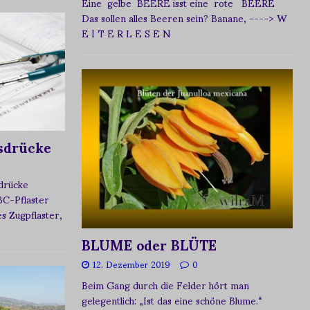
Eine gelbe BEERE isst eine rote BEERE
Das sollen alles Beeren sein? Banane,
----> W
E I T E R L E S E N
sdrücke
sdrücke
BC-Pflaster
 Zugpflaster,
BLUME oder BLÜTE
12. Dezember 2019
0
Beim Gang durch die Felder hört man
gelegentlich: „Ist das eine schöne Blume.“