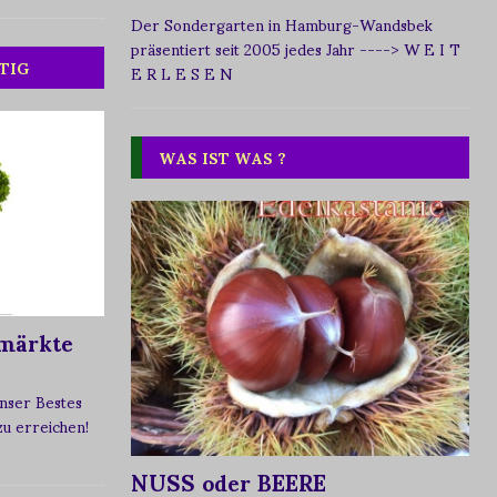
Der Sondergarten in Hamburg-Wandsbek
präsentiert seit 2005 jedes Jahr
----> W E I T
TIG
E R L E S E N
WAS IST WAS ?
märkte
nser Bestes
 zu erreichen!
NUSS oder BEERE