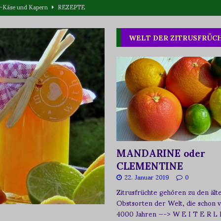
eta-Käse und Kapern
REZEPTE
T WAS
WELT DER ZITRUSFRÜC
one oder Buschpflaume?
ERNÄHRUNG
MANDARINE oder
CLEMENTINE
22. Januar 2019
0
Zitrusfrüchte gehören zu den ält
Obstsorten der Welt, die schon 
4000 Jahren
—-> W E I T E R L