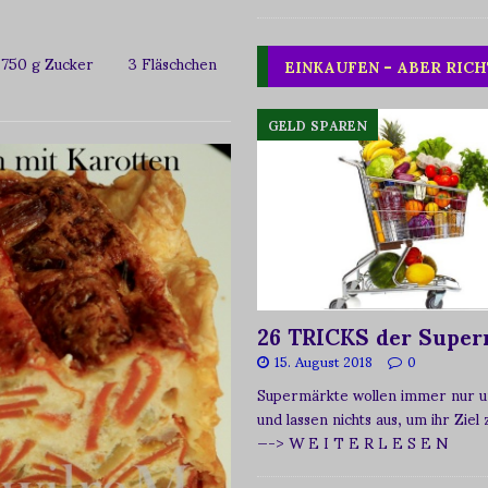
n 750 g Zucker 3 Fläschchen
EINKAUFEN – ABER RICH
GELD SPAREN
26 TRICKS der Super
15. August 2018
0
Supermärkte wollen immer nur u
und lassen nichts aus, um ihr Ziel
—-> W E I T E R L E S E N