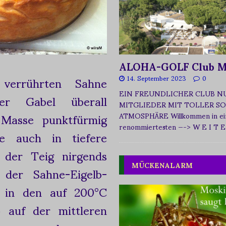
ALOHA-GOLF Club M
verrührten Sahne
14. September 2023
0
EIN FREUNDLICHER CLUB N
ner Gabel überall
MITGLIEDER MIT TOLLER SO
 Masse punktfürmig
ATMOSPHÄRE Willkommen in ei
renommiertesten
—-> W E I T E
ne auch in tiefere
 der Teig nirgends
MÜCKENALARM
der Sahne-Eigelb-
m in den auf 200°C
) auf der mittleren