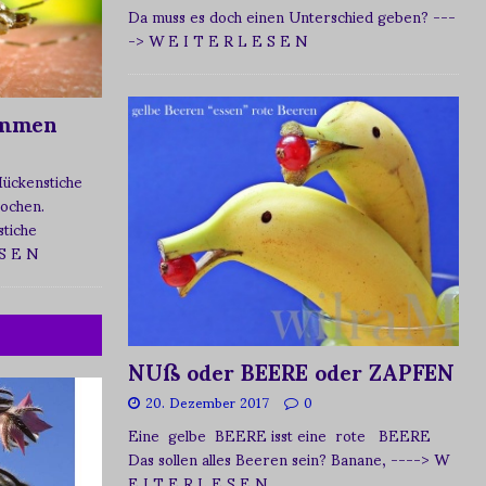
Da muss es doch einen Unterschied geben?
---
-> W E I T E R L E S E N
ommen
Mückenstiche
tochen.
tiche
 S E N
NUß oder BEERE oder ZAPFEN
20. Dezember 2017
0
Eine gelbe BEERE isst eine rote BEERE
Das sollen alles Beeren sein? Banane,
----> W
E I T E R L E S E N