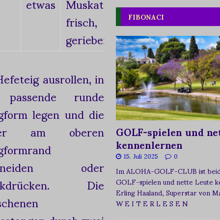
etwas
Muskat,
frisch,
FIBONACI
gerieben
efeteig ausrollen, in
 passende runde
gform legen und die
der am oberen
GOLF-spielen und net
kennenlernen
gformrand
15. Juli 2025
0
chneiden oder
Im ALOHA-GOLF-CLUB ist beide
ückdrücken. Die
GOLF-spielen und nette Leute k
Erling Haaland, Superstar von 
schenen
W E I T E R L E S E N
estangen durch zwei