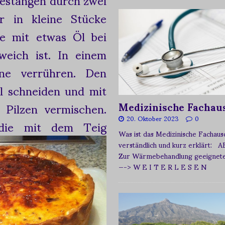
r in kleine Stücke
ne mit etwas Öl bei
weich ist. In einem
ne verrühren. Den
l schneiden und mit
Pilzen vermischen.
Medizinische Fachau
20. Oktober 2023
0
ie mit dem Teig
Was ist das Medizinische Fachau
verständlich und kurz erklärt: A
Zur Wärmebehandlung geeignetes
—-> W E I T E R L E S E N