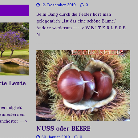
12. Dezember 2019
0
Beim Gang durch die Felder hört man
gelegentlich: „Ist das eine schöne Blume.“
Andere wiederum
----> W E I T E R L E S E
N
te Leute
s möglich:
ennenlernen.
Manchester
—->
NUSS oder BEERE
30. Januar 2019
0