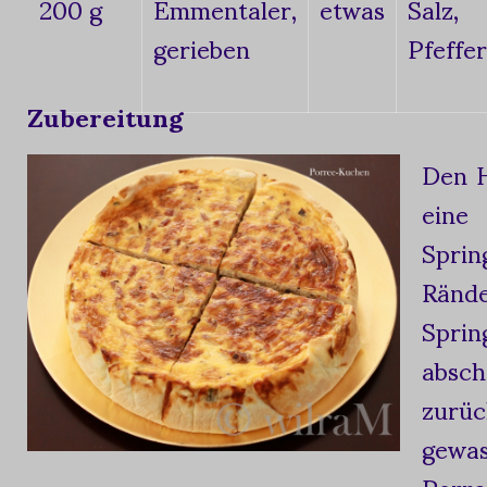
200 g
Emmentaler,
etwas
Salz,
gerieben
Pfeffer
Zubereitung
Den H
eine
Sprin
Rän
Sprin
abs
zur
gewa
Porre