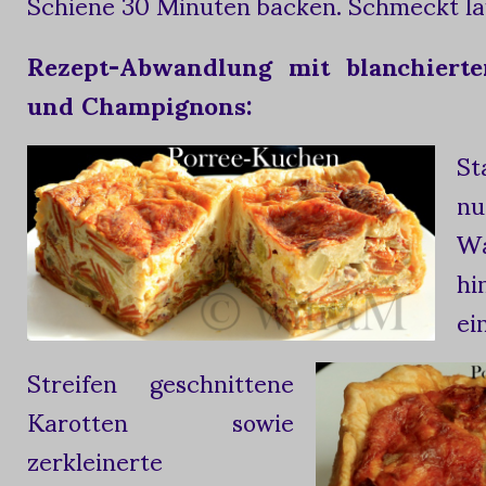
Schiene 30 Minuten backen. Schmeckt l
Rezept-Abwandlung mit blanchierte
und Champignons:
St
nu
Wa
h
ei
Streifen geschnittene
Karotten sowie
zerkleinerte