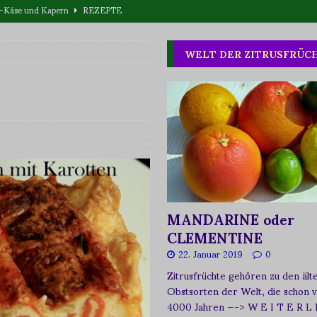
eta-Käse und Kapern
REZEPTE
T WAS
WELT DER ZITRUSFRÜC
one oder Buschpflaume?
ERNÄHRUNG
MANDARINE oder
CLEMENTINE
22. Januar 2019
0
Zitrusfrüchte gehören zu den ält
Obstsorten der Welt, die schon 
4000 Jahren
—-> W E I T E R L