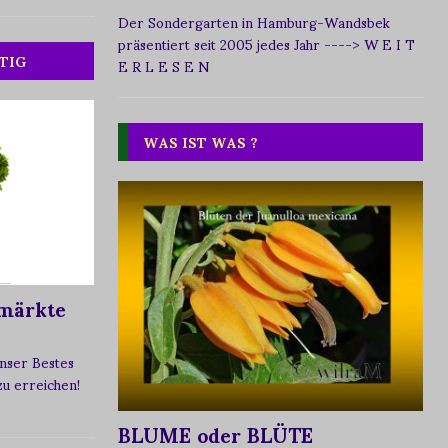
Der Sondergarten in Hamburg-Wandsbek
präsentiert seit 2005 jedes Jahr
----> W E I T
TIG
E R L E S E N
WAS IST WAS ?
märkte
nser Bestes
 zu erreichen!
BLUME oder BLÜTE