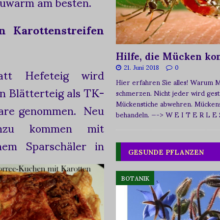
auwarm am besten.
n Karottenstreifen
Hilfe, die Mücken k
21. Juni 2018
0
att Hefeteig wird
Hier erfahren Sie alles! Warum 
n Blätterteig als TK-
schmerzen. Nicht jeder wird ges
Mückenstiche abwehren. Mückens
re genommen. Neu
behandeln.
—-> W E I T E R L E
inzu kommen mit
nem Sparschäler in
GESUNDE PFLANZEN
BOTANIK