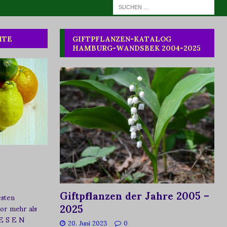
HTE
GIFTPFLANZEN-KATALOG
HAMBURG-WANDSBEK 2004-2025
Giftpflanzen der Jahre 2005 –
esten
2025
vor mehr als
 E S E N
20. Juni 2023
0