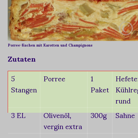
Porree-Kuchen mit Karotten und Champignons
Zutaten
5
Porree
1
Hefete
Stangen
Paket
Kühlre
rund
3 EL
Olivenöl,
300g
Sahne
vergin extra