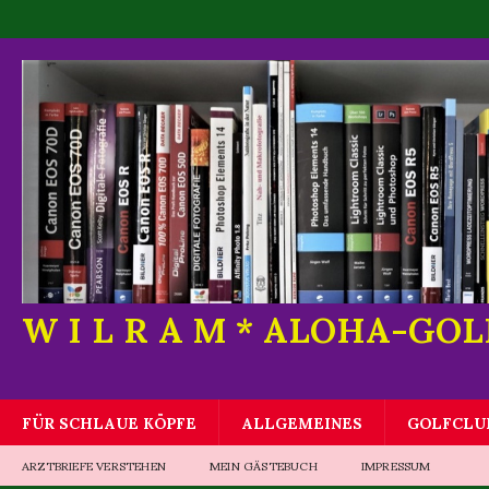
W I L R A M * ALOHA-GO
FÜR SCHLAUE KÖPFE
ALLGEMEINES
GOLFCLU
ARZTBRIEFE VERSTEHEN
MEIN GÄSTEBUCH
IMPRESSUM