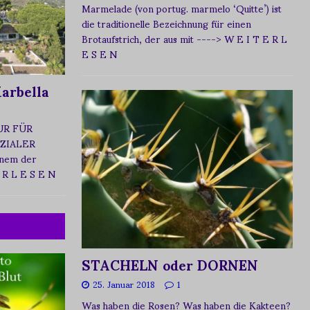
Marmelade (von portug. marmelo ‘Quitte’) ist
die traditionelle Bezeichnung für einen
Brotaufstrich, der aus mit
----> W E I T E R L
E S E N
arbella
UR FÜR
ZIALER
nem der
 R L E S E N
STACHELN oder DORNEN
25. Januar 2018
1
Was haben die Rosen? Was haben die Kakteen?