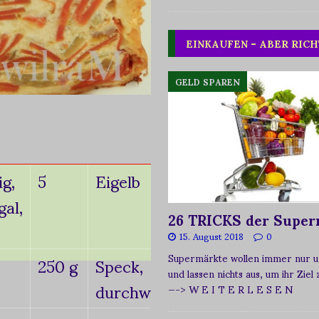
EINKAUFEN – ABER RICH
GELD SPAREN
ig,
5
Eigelb
gal,
26 TRICKS der Super
15. August 2018
0
250 g
Speck,
Supermärkte wollen immer nur u
und lassen nichts aus, um ihr Ziel
durchwachsen
—-> W E I T E R L E S E N