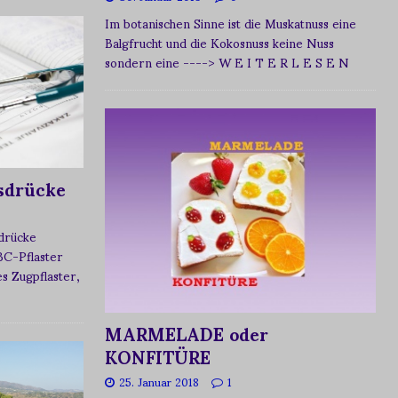
Im botanischen Sinne ist die Muskatnuss eine
Balgfrucht und die Kokosnuss keine Nuss
sondern eine
----> W E I T E R L E S E N
sdrücke
sdrücke
BC-Pflaster
 Zugpflaster,
MARMELADE oder
KONFITÜRE
25. Januar 2018
1