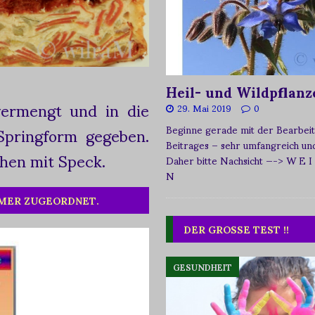
Heil- und Wildpflanz
ermengt und in die
29. Mai 2019
0
 Springform gegeben.
Beginne gerade mit der Bearbeit
Beitrages – sehr umfangreich und 
hen mit Speck.
Daher bitte Nachsicht
—-> W E I
N
MMER ZUGEORDNET.
DER GROSSE TEST !!
GESUNDHEIT