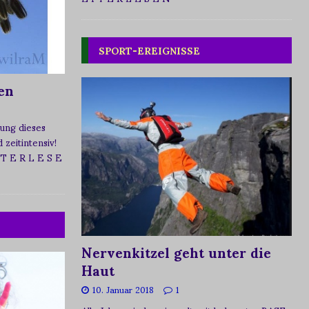
SPORT-EREIGNISSE
en
ung dieses
zeitintensiv!
 T E R L E S E
Nervenkitzel geht unter die
Haut
10. Januar 2018
1