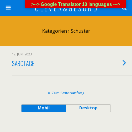
>--> Google Translator 10 languages --->
C L E V E R & G E S U N D
Kategorien ›
Schuster
12. JUNI 2023
SABOTAGE
Zum Seitenanfang
Mobil
Desktop