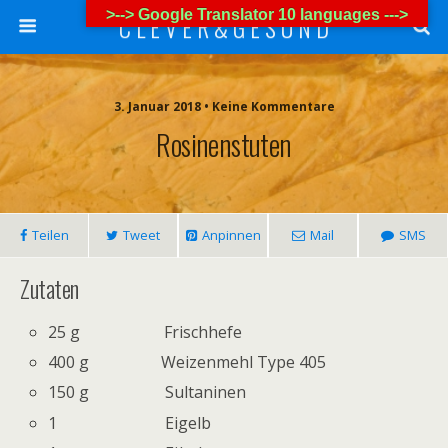
>--> Google Translator 10 languages --->
C L E V E R & G E S U N D
3. Januar 2018 • Keine Kommentare
Rosinenstuten
Teilen
Tweet
Anpinnen
Mail
SMS
Zutaten
25 g Frischhefe
400 g Weizenmehl Type 405
150 g Sultaninen
1 Eigelb