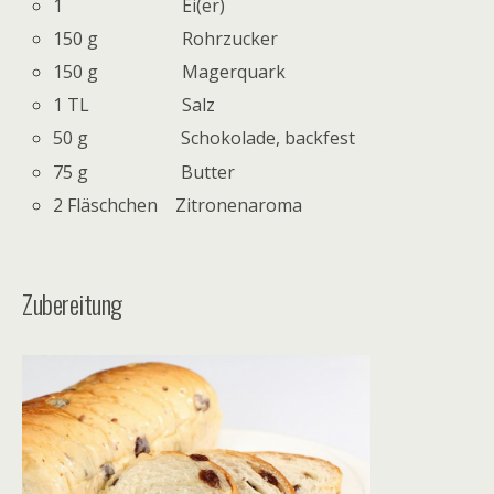
1 Ei(er)
150 g Rohrzucker
150 g Magerquark
1 TL Salz
50 g Schokolade, backfest
75 g Butter
2 Fläschchen Zitronenaroma
Zubereitung