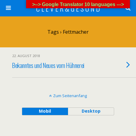
>--> Google Translator 10 languages --->
C L E V E R & G E S U N D
Tags › Fettmacher
22. AUGUST 2018
Bekanntes und Neues vom Hühnerei
Zum Seitenanfang
Mobil
Desktop