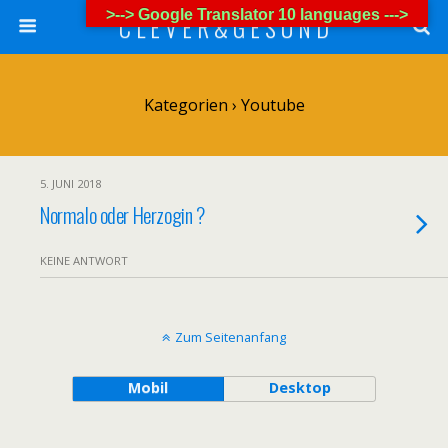
>--> Google Translator 10 languages --->
C L E V E R & G E S U N D
Kategorien ›
Youtube
5. JUNI 2018
Normalo oder Herzogin ?
KEINE ANTWORT
Zum Seitenanfang
Mobil
Desktop