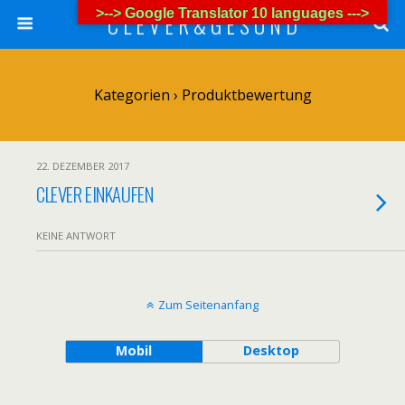
>--> Google Translator 10 languages --->
C L E V E R & G E S U N D
Kategorien ›
Produktbewertung
22. DEZEMBER 2017
CLEVER EINKAUFEN
KEINE ANTWORT
Zum Seitenanfang
Mobil
Desktop