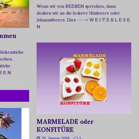
Wenn wir von BEEREN sprechen, dann
denken wir an die leckere Himbeere oder
Johannisbeere. Dies
----> W E I T E R L E S E
N
ommen
Mückenstiche
tochen.
tiche
 S E N
MARMELADE oder
KONFITÜRE
25. Januar 2018
1