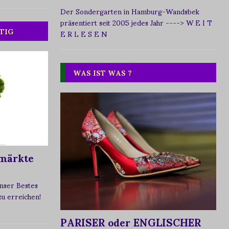
Der Sondergarten in Hamburg-Wandsbek
präsentiert seit 2005 jedes Jahr
----> W E I T
TIG
E R L E S E N
WAS IST WAS ?
märkte
nser Bestes
 zu erreichen!
PARISER oder ENGLISCHER