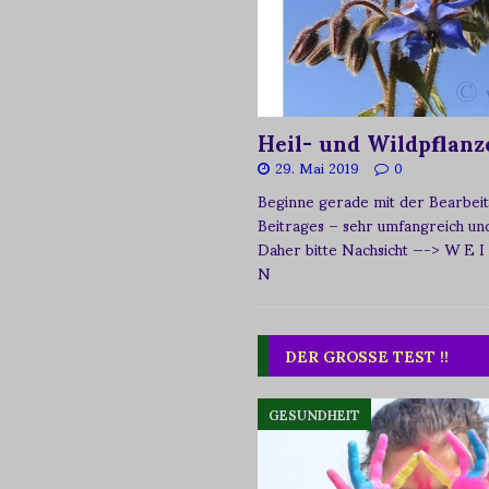
Heil- und Wildpflanz
29. Mai 2019
0
Beginne gerade mit der Bearbeit
Beitrages – sehr umfangreich und 
Daher bitte Nachsicht
—-> W E I
N
DER GROSSE TEST !!
GESUNDHEIT