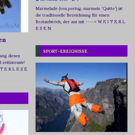
Marmelade (von portug. marmelo ‘Quitte’) ist
die traditionelle Bezeichnung für einen
Brotaufstrich, der aus mit
----> W E I T E R L
E S E N
en
SPORT-EREIGNISSE
ung dieses
zeitintensiv!
 T E R L E S E