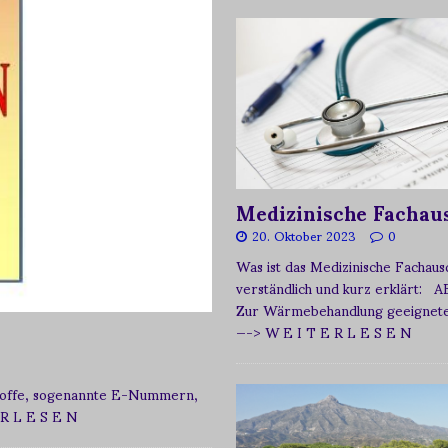
Medizinische Fachau
20. Oktober 2023
0
Was ist das Medizinische Fachau
verständlich und kurz erklärt: A
Zur Wärmebehandlung geeignetes
—-> W E I T E R L E S E N
zstoffe, sogenannte E-Nummern,
 R L E S E N