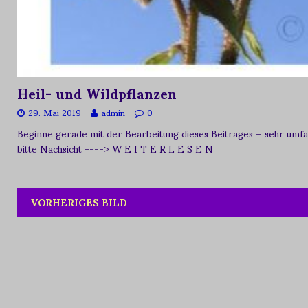
Heil- und Wildpflanzen
29. Mai 2019
admin
0
Beginne gerade mit der Bearbeitung dieses Beitrages – sehr umfan
bitte Nachsicht
----> W E I T E R L E S E N
VORHERIGES BILD