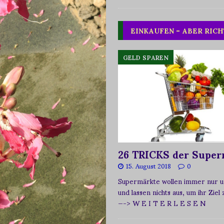
EINKAUFEN – ABER RICH
GELD SPAREN
26 TRICKS der Super
15. August 2018
0
Supermärkte wollen immer nur u
und lassen nichts aus, um ihr Ziel
—-> W E I T E R L E S E N