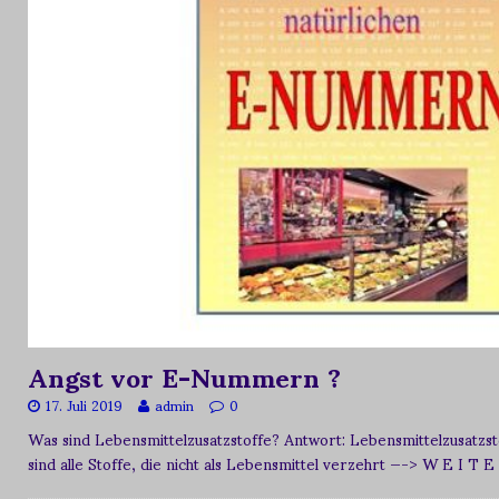
Angst vor E-Nummern ?
17. Juli 2019
admin
0
Was sind Lebensmittelzusatzstoffe? Antwort: Lebensmittelzusat
sind alle Stoffe, die nicht als Lebensmittel verzehrt
—-> W E I T E