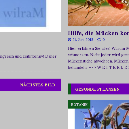
Hilfe, die Mücken k
21. Juni 2018
0
Hier erfahren Sie alles! Warum 
schmerzen. Nicht jeder wird ges
greich und zeitintensiv! Daher
Mückenstiche abwehren. Mückens
behandeln.
—-> W E I T E R L E
NÄCHSTES BILD
GESUNDE PFLANZEN
BOTANIK