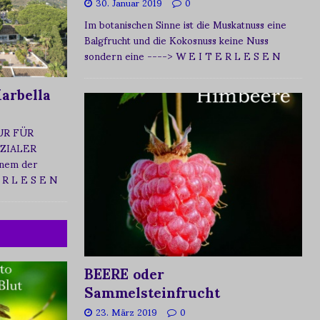
30. Januar 2019
0
Im botanischen Sinne ist die Muskatnuss eine
Balgfrucht und die Kokosnuss keine Nuss
sondern eine
----> W E I T E R L E S E N
arbella
UR FÜR
ZIALER
nem der
 R L E S E N
BEERE oder
Sammelsteinfrucht
23. März 2019
0