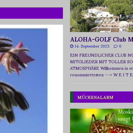
ALOHA-GOLF Club M
14. September 2023
0
EIN FREUNDLICHER CLUB N
MITGLIEDER MIT TOLLER SO
ATMOSPHÄRE Willkommen in ei
renommiertesten
—-> W E I T E
MÜCKENALARM