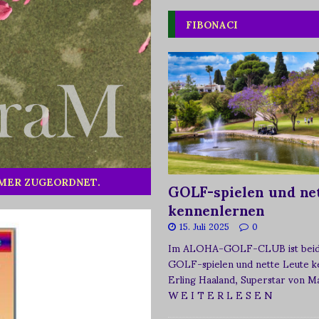
FIBONACI
MMER ZUGEORDNET.
GOLF-spielen und net
kennenlernen
15. Juli 2025
0
Im ALOHA-GOLF-CLUB ist beide
GOLF-spielen und nette Leute k
Erling Haaland, Superstar von 
W E I T E R L E S E N