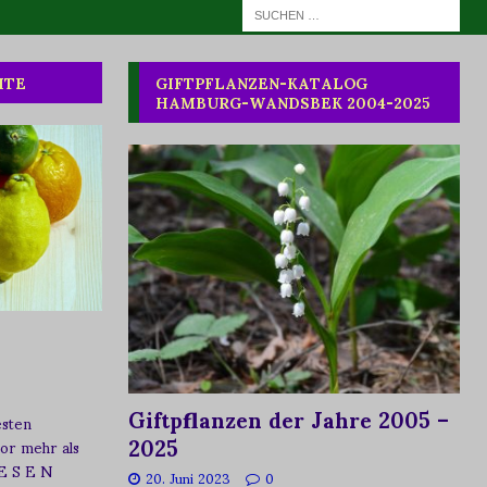
HTE
GIFTPFLANZEN-KATALOG
HAMBURG-WANDSBEK 2004-2025
Giftpflanzen der Jahre 2005 –
esten
2025
vor mehr als
 E S E N
20. Juni 2023
0