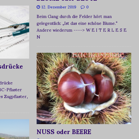
12. Dezember 2019
0
Beim Gang durch die Felder hört man
gelegentlich: „Ist das eine schöne Blume.“
Andere wiederum
----> W E I T E R L E S E
N
sdrücke
sdrücke
BC-Pflaster
 Zugpflaster,
NUSS oder BEERE