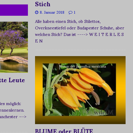
Stich
8. Januar 2018
1
Alle haben einen Stich, ob Stilettos,
Overkneestiefel oder Budapester Schuhe, aber
welchen Stich? Das ist
----> W E I T E R L E S
E N
te Leute
s möglich:
ennenlernen.
Manchester
—->
BLUME oder BLÜTE