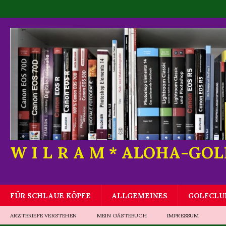
W I L R A M * ALOHA-GO
FÜR SCHLAUE KÖPFE
ALLGEMEINES
GOLFCLU
ARZTBRIEFE VERSTEHEN
MEIN GÄSTEBUCH
IMPRESSUM