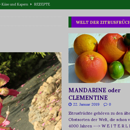
eta-Käse und Kapern
REZEPTE
T WAS
WELT DER ZITRUSFRÜC
one oder Buschpflaume?
ERNÄHRUNG
MANDARINE oder
CLEMENTINE
22. Januar 2019
0
Zitrusfrüchte gehören zu den ält
Obstsorten der Welt, die schon 
4000 Jahren
—-> W E I T E R L