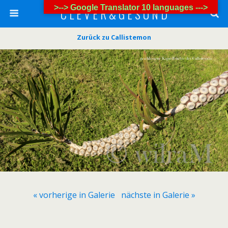
>--> Google Translator 10 languages --->
C L E V E R & G E S U N D
Zurück zu Callistemon
« vorherige in Galerie
nächste in Galerie »