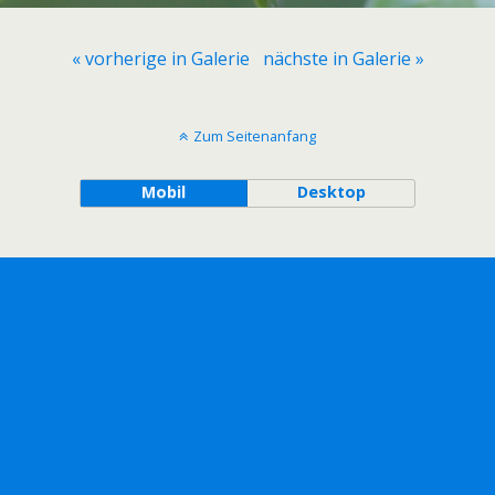
« vorherige in Galerie
nächste in Galerie »
Zum Seitenanfang
Mobil
Desktop