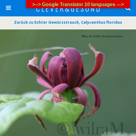
>--> Google Translator 10 languages --->
C L E V E R & G E S U N D
Zurück zu Echter Gewürzstrauch, Calycanthus floridus