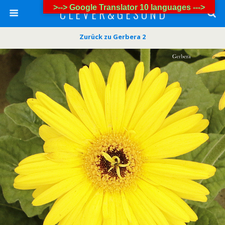
>--> Google Translator 10 languages --->
C L E V E R & G E S U N D
Zurück zu Gerbera 2