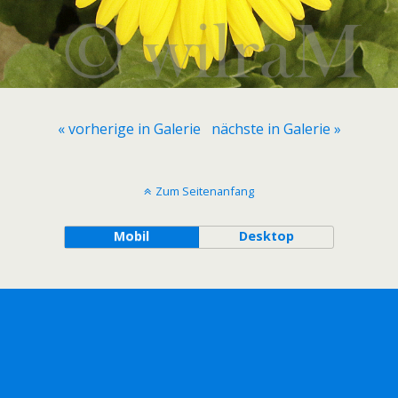
« vorherige in Galerie
nächste in Galerie »
Zum Seitenanfang
Mobil
Desktop