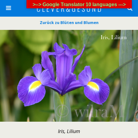
>--> Google Translator 10 languages --->
C L E V E R & G E S U N D
Zurück zu Blüten und Blumen
Iris, Lilium