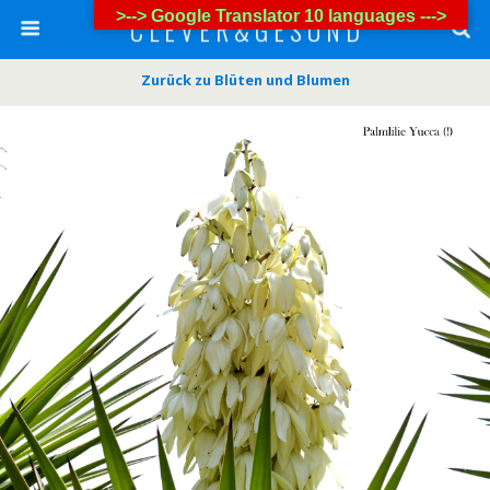
>--> Google Translator 10 languages --->
C L E V E R & G E S U N D
Zurück zu Blüten und Blumen