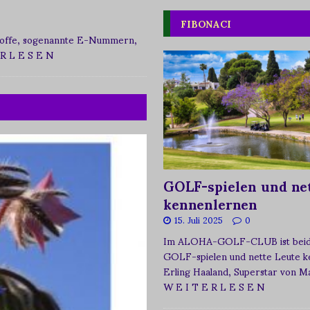
FIBONACI
zstoffe, sogenannte E-Nummern,
 R L E S E N
GOLF-spielen und net
kennenlernen
15. Juli 2025
0
Im ALOHA-GOLF-CLUB ist beide
GOLF-spielen und nette Leute k
Erling Haaland, Superstar von 
W E I T E R L E S E N