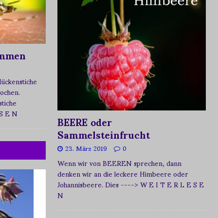
ommen
Mückenstiche
tochen.
tiche
 S E N
BEERE oder
Sammelsteinfrucht
23. März 2019
0
Wenn wir von BEEREN sprechen, dann
denken wir an die leckere Himbeere oder
Johannisbeere. Dies
----> W E I T E R L E S E
N