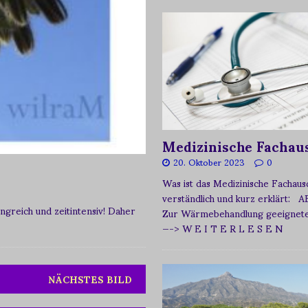
Medizinische Fachau
20. Oktober 2023
0
Was ist das Medizinische Fachau
verständlich und kurz erklärt: A
greich und zeitintensiv! Daher
Zur Wärmebehandlung geeignetes
—-> W E I T E R L E S E N
NÄCHSTES BILD