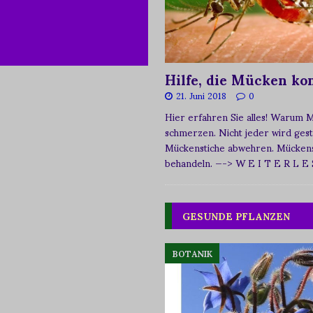
Hilfe, die Mücken k
21. Juni 2018
0
Hier erfahren Sie alles! Warum 
schmerzen. Nicht jeder wird ges
Mückenstiche abwehren. Mückens
behandeln.
—-> W E I T E R L E
GESUNDE PFLANZEN
BOTANIK