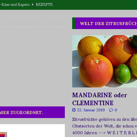
eta-Käse und Kapern
REZEPTE
T WAS
WELT DER ZITRUSFRÜC
one oder Buschpflaume?
ERNÄHRUNG
MANDARINE oder
CLEMENTINE
22. Januar 2019
0
MMER ZUGEORDNET.
Zitrusfrüchte gehören zu den ält
Obstsorten der Welt, die schon 
4000 Jahren
—-> W E I T E R L