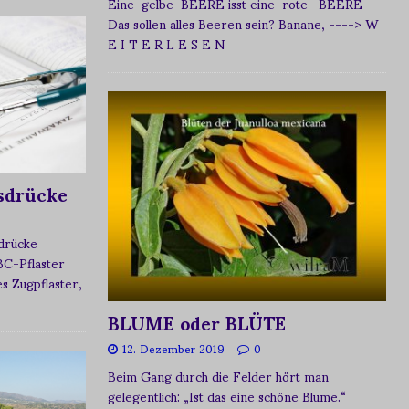
Eine gelbe BEERE isst eine rote BEERE
Das sollen alles Beeren sein? Banane,
----> W
E I T E R L E S E N
sdrücke
sdrücke
BC-Pflaster
 Zugpflaster,
BLUME oder BLÜTE
12. Dezember 2019
0
Beim Gang durch die Felder hört man
gelegentlich: „Ist das eine schöne Blume.“