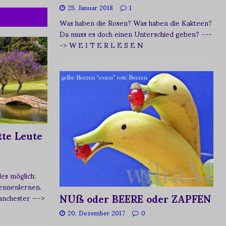
25. Januar 2018
1
Was haben die Rosen? Was haben die Kakteen?
Da muss es doch einen Unterschied geben?
---
-> W E I T E R L E S E N
te Leute
s möglich:
ennenlernen.
NUß oder BEERE oder ZAPFEN
Manchester
—->
20. Dezember 2017
0