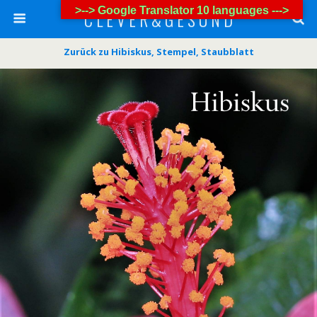
>--> Google Translator 10 languages --->
C L E V E R & G E S U N D
Zurück zu Hibiskus, Stempel, Staubblatt