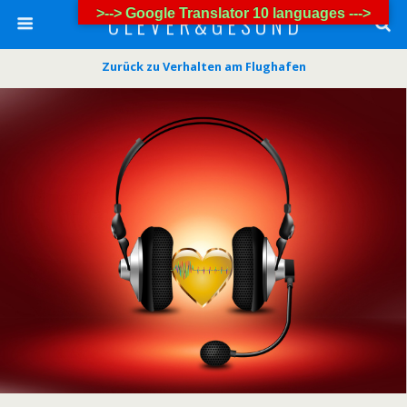
>--> Google Translator 10 languages --->
C L E V E R & G E S U N D
Zurück zu Verhalten am Flughafen