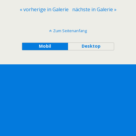
« vorherige in Galerie
nächste in Galerie »
Zum Seitenanfang
Mobil
Desktop