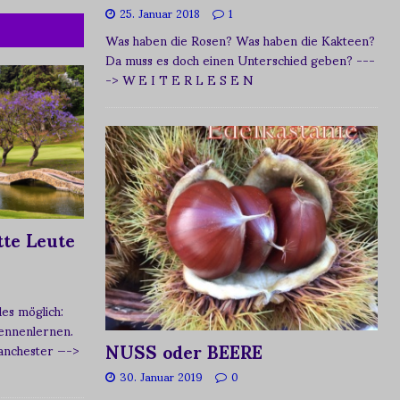
25. Januar 2018
1
Was haben die Rosen? Was haben die Kakteen?
Da muss es doch einen Unterschied geben?
---
-> W E I T E R L E S E N
te Leute
s möglich:
ennenlernen.
NUSS oder BEERE
Manchester
—->
30. Januar 2019
0