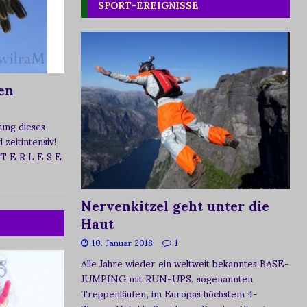
SPORT-EREIGNISSE
en
ung dieses
zeitintensiv!
 T E R L E S E
Nervenkitzel geht unter die
Haut
10. Januar 2018
1
Alle Jahre wieder ein weltweit bekanntes BASE-
JUMPING mit RUN-UPS, sogenannten
Treppenläufen, im Europas höchstem 4-