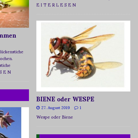
E I T E R L E S E N
ommen
Mückenstiche
tochen.
tiche
 S E N
BIENE oder WESPE
27. August 2019
1
Wespe oder Biene