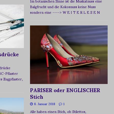
Im botanischen Sinne ist die Muskatnuss eine
Balgfrucht und die Kokosnuss keine Nuss
sondern eine
----> W E I T E R L E S E N
sdrücke
sdrücke
BC-Pflaster
 Zugpflaster,
PARISER oder ENGLISCHER
Stich
8. Januar 2018
1
Alle haben einen Stich, ob Stilettos,