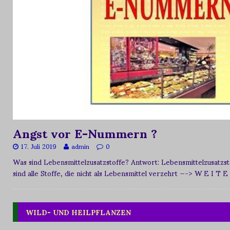
Angst vor E-Nummern ?
17. Juli 2019
admin
0
Was sind Lebensmittelzusatzstoffe? Antwort: Lebensmittelzusat
sind alle Stoffe, die nicht als Lebensmittel verzehrt
—-> W E I T E
WILD- UND HEILPFLANZEN