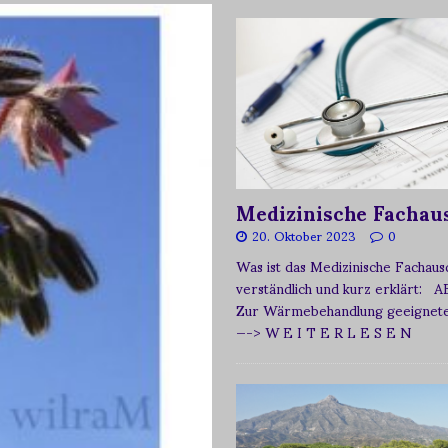
Medizinische Fachau
20. Oktober 2023
0
Was ist das Medizinische Fachau
verständlich und kurz erklärt: A
Zur Wärmebehandlung geeignetes
—-> W E I T E R L E S E N