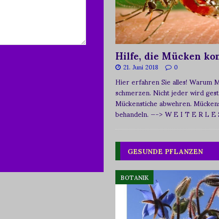
Hilfe, die Mücken k
21. Juni 2018
0
Hier erfahren Sie alles! Warum 
schmerzen. Nicht jeder wird ges
Mückenstiche abwehren. Mückens
behandeln.
—-> W E I T E R L E
GESUNDE PFLANZEN
BOTANIK