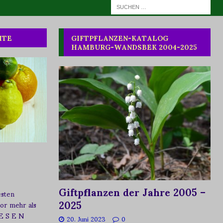
HTE
GIFTPFLANZEN-KATALOG
HAMBURG-WANDSBEK 2004-2025
Giftpflanzen der Jahre 2005 –
esten
2025
vor mehr als
 E S E N
20. Juni 2023
0