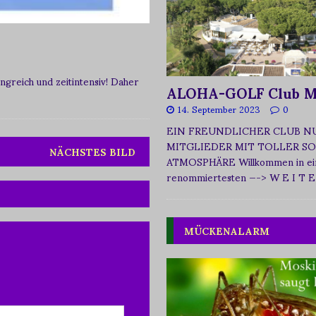
greich und zeitintensiv! Daher
ALOHA-GOLF Club M
14. September 2023
0
EIN FREUNDLICHER CLUB N
MITGLIEDER MIT TOLLER SO
NÄCHSTES BILD
ATMOSPHÄRE Willkommen in ei
renommiertesten
—-> W E I T E
MÜCKENALARM