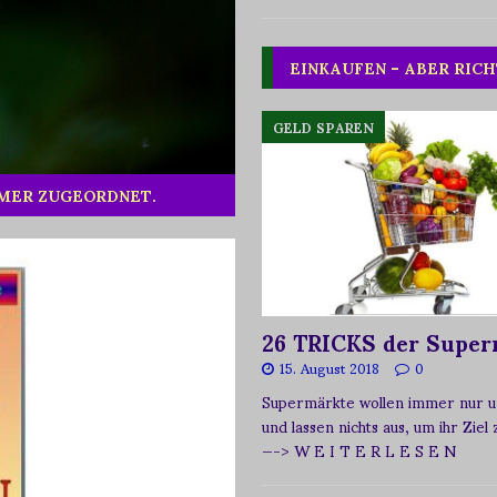
EINKAUFEN – ABER RICH
GELD SPAREN
MMER ZUGEORDNET.
26 TRICKS der Super
15. August 2018
0
Supermärkte wollen immer nur u
und lassen nichts aus, um ihr Ziel
—-> W E I T E R L E S E N