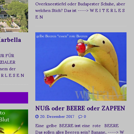
Overkneestiefel oder Budapester Schuhe, aber
welchen Stich? Das ist
----> W E I T E R L E S
E N
arbella
UR FÜR
ZIALER
nem der
 R L E S E N
NUß oder BEERE oder ZAPFEN
20. Dezember 2017
0
Eine gelbe BEERE isst eine rote BEERE
Das sollen alles Beeren sein? Banane,
----> W