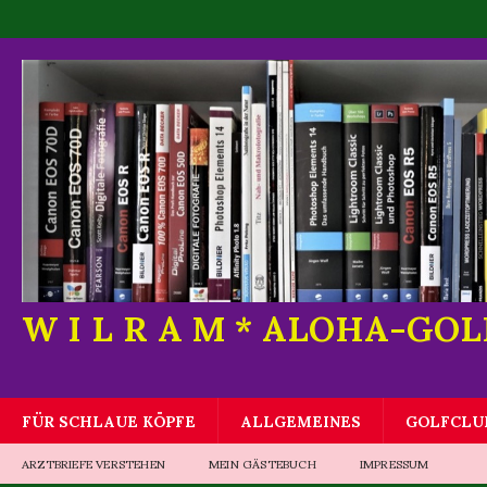
W I L R A M * ALOHA-GO
FÜR SCHLAUE KÖPFE
ALLGEMEINES
GOLFCLU
ARZTBRIEFE VERSTEHEN
MEIN GÄSTEBUCH
IMPRESSUM