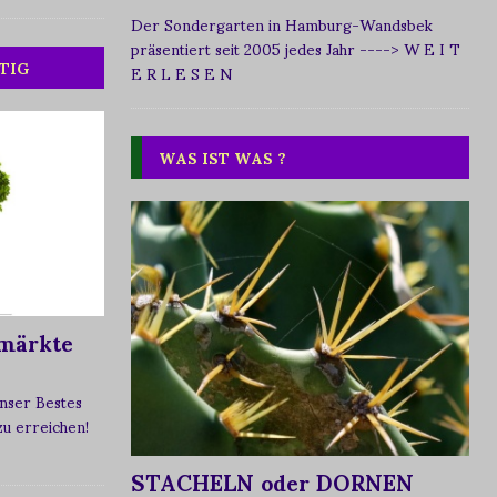
Der Sondergarten in Hamburg-Wandsbek
präsentiert seit 2005 jedes Jahr
----> W E I T
TIG
E R L E S E N
WAS IST WAS ?
märkte
nser Bestes
 zu erreichen!
STACHELN oder DORNEN