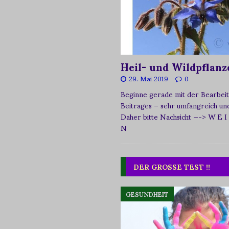
Heil- und Wildpflanz
29. Mai 2019
0
Beginne gerade mit der Bearbeit
Beitrages – sehr umfangreich und 
Daher bitte Nachsicht
—-> W E I
N
DER GROSSE TEST !!
GESUNDHEIT