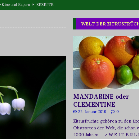
eta-Käse und Kapern
REZEPTE
T WAS
WELT DER ZITRUSFRÜC
one oder Buschpflaume?
ERNÄHRUNG
MANDARINE oder
CLEMENTINE
22. Januar 2019
0
Zitrusfrüchte gehören zu den ält
Obstsorten der Welt, die schon 
4000 Jahren
—-> W E I T E R L