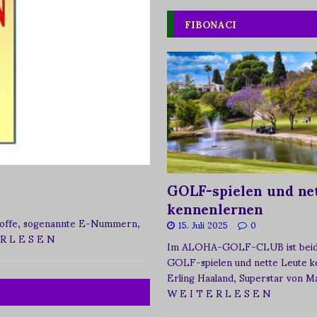
FIBONACI
GOLF-spielen und net
kennenlernen
zstoffe, sogenannte E-Nummern,
15. Juli 2025
0
 R L E S E N
Im ALOHA-GOLF-CLUB ist beide
GOLF-spielen und nette Leute k
Erling Haaland, Superstar von 
W E I T E R L E S E N