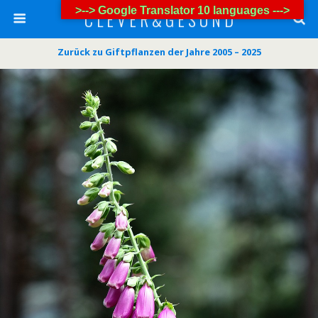
>--> Google Translator 10 languages --->
C L E V E R & G E S U N D
Zurück zu Giftpflanzen der Jahre 2005 – 2025