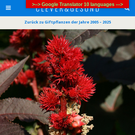
>--> Google Translator 10 languages --->
C L E V E R & G E S U N D
Zurück zu Giftpflanzen der Jahre 2005 – 2025