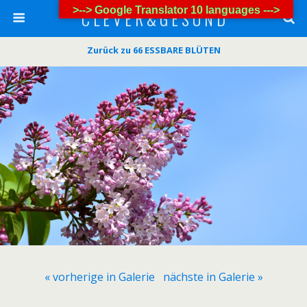
>--> Google Translator 10 languages --->
C L E V E R & G E S U N D
Zurück zu 66 ESSBARE BLÜTEN
« vorherige in Galerie
nächste in Galerie »