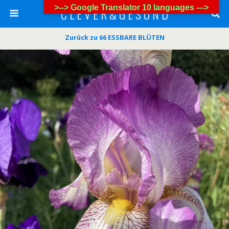
>--> Google Translator 10 languages --->
C L E V E R & G E S U N D
Zurück zu 66 ESSBARE BLÜTEN