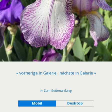
« vorherige in Galerie
nächste in Galerie »
Zum Seitenanfang
Mobil
Desktop