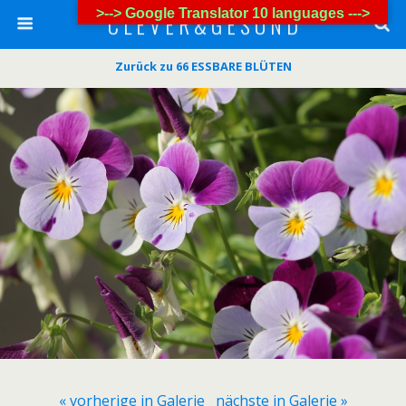
>--> Google Translator 10 languages --->
C L E V E R & G E S U N D
Zurück zu 66 ESSBARE BLÜTEN
« vorherige in Galerie
nächste in Galerie »