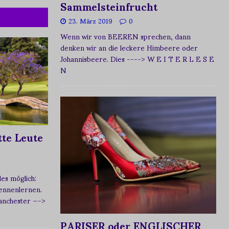
Sammelsteinfrucht
23. März 2019
0
Wenn wir von BEEREN sprechen, dann
denken wir an die leckere Himbeere oder
Johannisbeere. Dies
----> W E I T E R L E S E
N
te Leute
s möglich:
ennenlernen.
Manchester
—->
PARISER oder ENGLISCHER