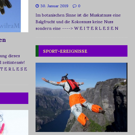
30. Januar 2019
0
Im botanischen Sinne ist die Muskatnuss eine
Balgfrucht und die Kokosnuss keine Nuss
sondern eine
----> W E I T E R L E S E N
en
SPORT-EREIGNISSE
ung dieses
zeitintensiv!
 T E R L E S E