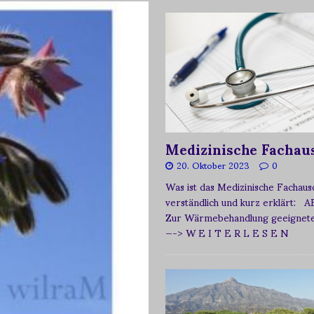
Medizinische Fachau
20. Oktober 2023
0
Was ist das Medizinische Fachau
verständlich und kurz erklärt: A
Zur Wärmebehandlung geeignetes
—-> W E I T E R L E S E N