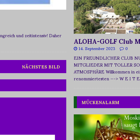
greich und zeitintensiv! Daher
ALOHA-GOLF Club M
14. September 2023
0
EIN FREUNDLICHER CLUB N
MITGLIEDER MIT TOLLER SO
NÄCHSTES BILD
ATMOSPHÄRE Willkommen in ei
renommiertesten
—-> W E I T E
MÜCKENALARM