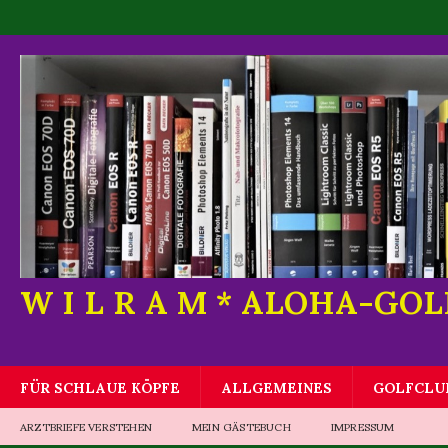
W I L R A M * ALOHA-GO
FÜR SCHLAUE KÖPFE
ALLGEMEINES
GOLFCLU
ARZTBRIEFE VERSTEHEN
MEIN GÄSTEBUCH
IMPRESSUM