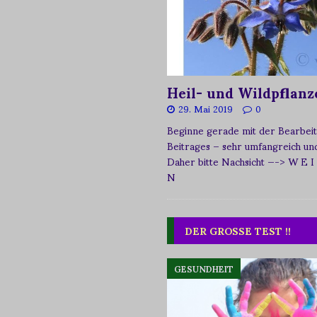
Heil- und Wildpflanz
29. Mai 2019
0
Beginne gerade mit der Bearbeit
Beitrages – sehr umfangreich und 
Daher bitte Nachsicht
—-> W E I
N
DER GROSSE TEST !!
GESUNDHEIT