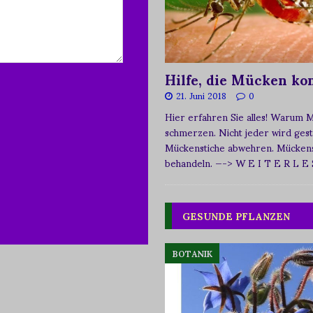
Hilfe, die Mücken k
21. Juni 2018
0
Hier erfahren Sie alles! Warum 
schmerzen. Nicht jeder wird ges
Mückenstiche abwehren. Mückens
behandeln.
—-> W E I T E R L E
GESUNDE PFLANZEN
BOTANIK