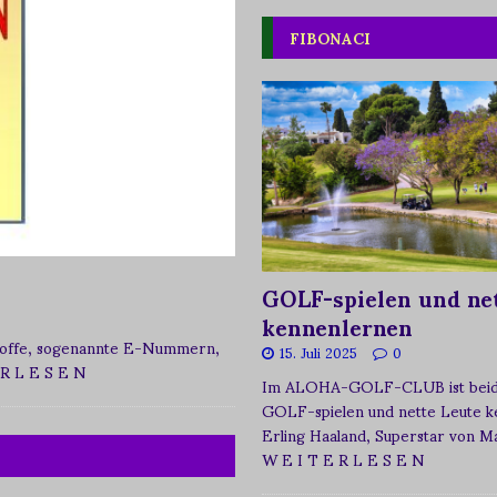
FIBONACI
GOLF-spielen und net
kennenlernen
zstoffe, sogenannte E-Nummern,
15. Juli 2025
0
 R L E S E N
Im ALOHA-GOLF-CLUB ist beide
GOLF-spielen und nette Leute k
Erling Haaland, Superstar von 
W E I T E R L E S E N