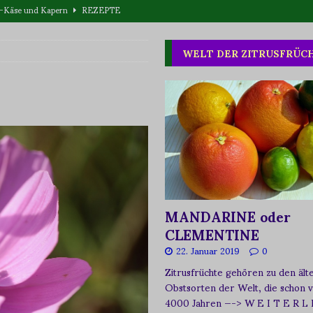
eta-Käse und Kapern
REZEPTE
T WAS
WELT DER ZITRUSFRÜC
one oder Buschpflaume?
ERNÄHRUNG
MANDARINE oder
CLEMENTINE
22. Januar 2019
0
Zitrusfrüchte gehören zu den ält
Obstsorten der Welt, die schon 
4000 Jahren
—-> W E I T E R L