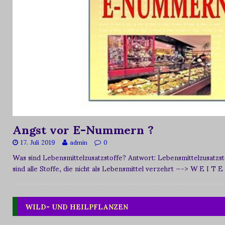
Angst vor E-Nummern ?
17. Juli 2019
admin
0
Was sind Lebensmittelzusatzstoffe? Antwort: Lebensmittelzusat
sind alle Stoffe, die nicht als Lebensmittel verzehrt
—-> W E I T E
WILD- UND HEILPFLANZEN