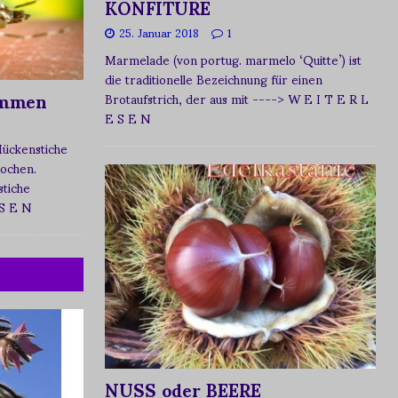
KONFITÜRE
25. Januar 2018
1
Marmelade (von portug. marmelo ‘Quitte’) ist
die traditionelle Bezeichnung für einen
ommen
Brotaufstrich, der aus mit
----> W E I T E R L
E S E N
Mückenstiche
tochen.
tiche
 S E N
NUSS oder BEERE