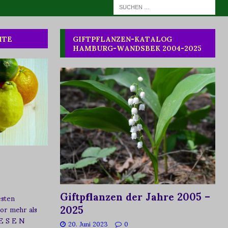
HTE
GIFTPFLANZEN-KATALOG
HAMBURG-WANDSBEK 2004-2025
Giftpflanzen der Jahre 2005 –
esten
2025
vor mehr als
 E S E N
20. Juni 2023
0