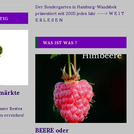
Der Sondergarten in Hamburg-Wandsbek
präsentiert seit 2005 jedes Jahr
----> W E I T
TIG
E R L E S E N
WAS IST WAS ?
märkte
nser Bestes
 zu erreichen!
BEERE oder