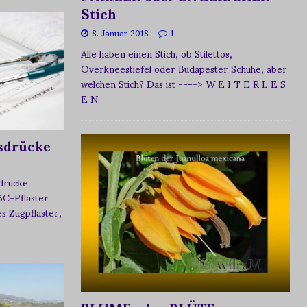
Stich
8. Januar 2018
1
Alle haben einen Stich, ob Stilettos,
Overkneestiefel oder Budapester Schuhe, aber
welchen Stich? Das ist
----> W E I T E R L E S
E N
sdrücke
sdrücke
BC-Pflaster
 Zugpflaster,