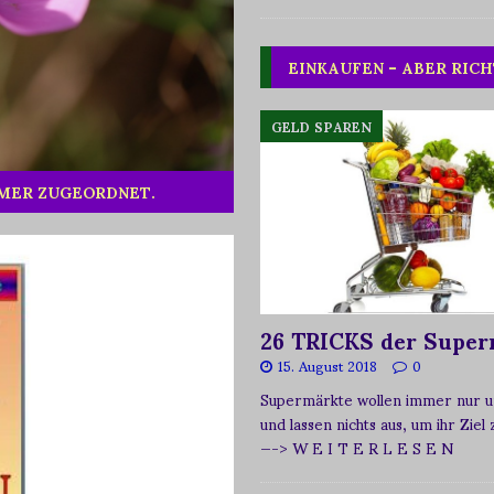
EINKAUFEN – ABER RICH
GELD SPAREN
MMER ZUGEORDNET.
26 TRICKS der Super
15. August 2018
0
Supermärkte wollen immer nur u
und lassen nichts aus, um ihr Ziel
—-> W E I T E R L E S E N