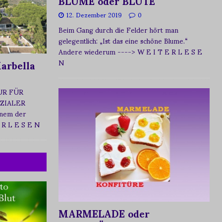
BLUME oder BLÜTE
12. Dezember 2019
0
Beim Gang durch die Felder hört man
gelegentlich: „Ist das eine schöne Blume.“
Andere wiederum
----> W E I T E R L E S E
arbella
N
UR FÜR
ZIALER
nem der
 R L E S E N
MARMELADE oder