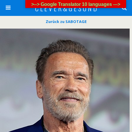
>--> Google Translator 10 languages --->
C L E V E R & G E S U N D
Zurück zu SABOTAGE