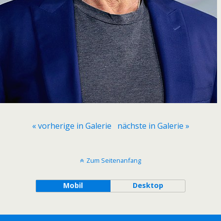
« vorherige in Galerie
nächste in Galerie »
Zum Seitenanfang
Mobil
Desktop