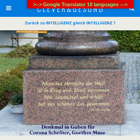
>--> Google Translator 10 languages --->
C L E V E R & G E S U N D
Zurück zu INTELLIGENZ gleich INTELLIGENZ ?