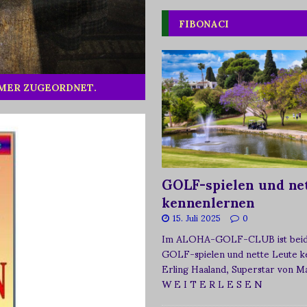
FIBONACI
MMER ZUGEORDNET.
GOLF-spielen und net
kennenlernen
15. Juli 2025
0
Im ALOHA-GOLF-CLUB ist beide
GOLF-spielen und nette Leute k
Erling Haaland, Superstar von 
W E I T E R L E S E N