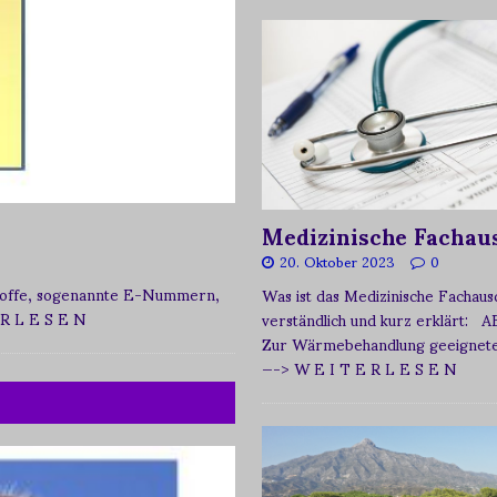
Medizinische Fachau
20. Oktober 2023
0
zstoffe, sogenannte E-Nummern,
Was ist das Medizinische Fachau
 R L E S E N
verständlich und kurz erklärt: A
Zur Wärmebehandlung geeignetes
—-> W E I T E R L E S E N