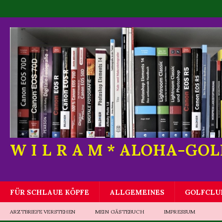
W I L R A M * ALOHA-GO
FÜR SCHLAUE KÖPFE
ALLGEMEINES
GOLFCLU
ARZTBRIEFE VERSTEHEN
MEIN GÄSTEBUCH
IMPRESSUM