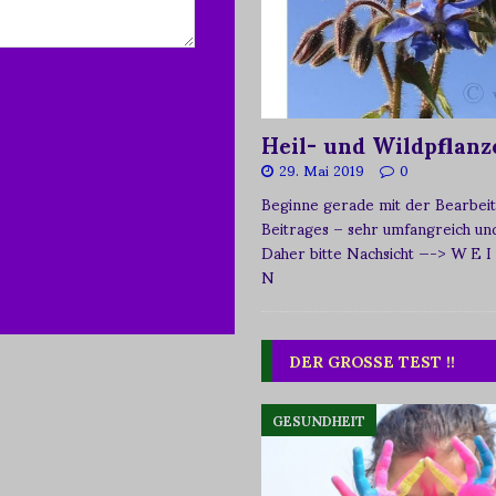
Heil- und Wildpflanz
29. Mai 2019
0
Beginne gerade mit der Bearbeit
Beitrages – sehr umfangreich und 
Daher bitte Nachsicht
—-> W E I
N
DER GROSSE TEST !!
GESUNDHEIT