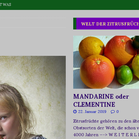
T WAS
one oder Buschpflaume?
ERNÄHRUNG
WELT DER ZITRUSFRÜC
eta-Käse und Kapern
REZEPTE
MANDARINE oder
CLEMENTINE
22. Januar 2019
0
Zitrusfrüchte gehören zu den ält
Obstsorten der Welt, die schon 
4000 Jahren
—-> W E I T E R L