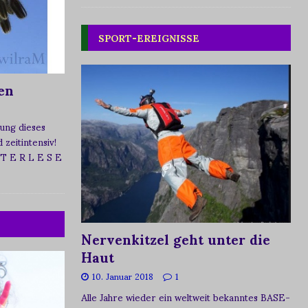
SPORT-EREIGNISSE
en
ung dieses
zeitintensiv!
 T E R L E S E
Nervenkitzel geht unter die
Haut
10. Januar 2018
1
Alle Jahre wieder ein weltweit bekanntes BASE-