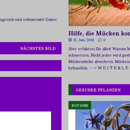
greich und zeitintensiv! Daher
Hilfe, die Mücken k
21. Juni 2018
0
NÄCHSTES BILD
Hier erfahren Sie alles! Warum 
schmerzen. Nicht jeder wird ges
Mückenstiche abwehren. Mückens
behandeln.
—-> W E I T E R L E
GESUNDE PFLANZEN
BOTANIK