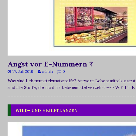
Angst vor E-Nummern ?
17. Juli 2019
admin
0
Was sind Lebensmittelzusatzstoffe? Antwort: Lebensmittelzusat
sind alle Stoffe, die nicht als Lebensmittel verzehrt
—-> W E I T E
WILD- UND HEILPFLANZEN