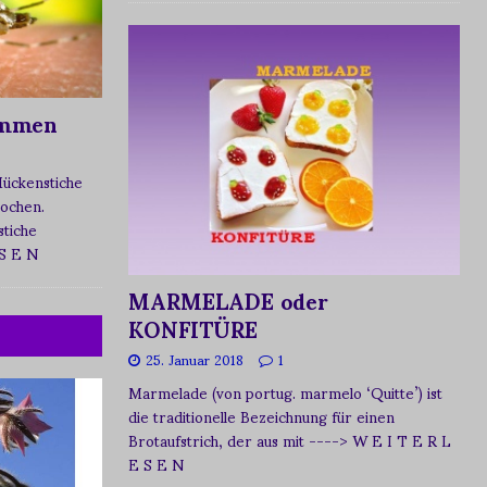
ommen
Mückenstiche
tochen.
tiche
 S E N
MARMELADE oder
KONFITÜRE
25. Januar 2018
1
Marmelade (von portug. marmelo ‘Quitte’) ist
die traditionelle Bezeichnung für einen
Brotaufstrich, der aus mit
----> W E I T E R L
E S E N