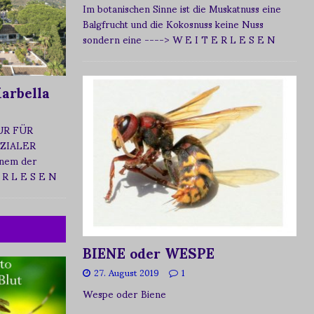
Im botanischen Sinne ist die Muskatnuss eine
Balgfrucht und die Kokosnuss keine Nuss
sondern eine
----> W E I T E R L E S E N
arbella
UR FÜR
ZIALER
nem der
 R L E S E N
BIENE oder WESPE
27. August 2019
1
Wespe oder Biene