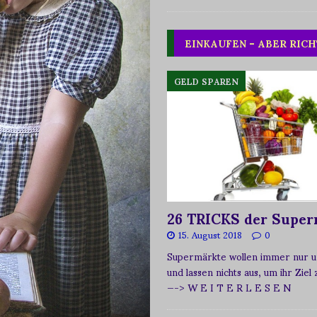
EINKAUFEN – ABER RICH
GELD SPAREN
26 TRICKS der Super
15. August 2018
0
Supermärkte wollen immer nur u
und lassen nichts aus, um ihr Ziel
—-> W E I T E R L E S E N