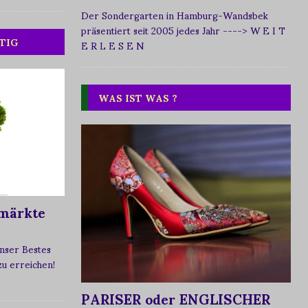
Der Sondergarten in Hamburg-Wandsbek
präsentiert seit 2005 jedes Jahr
----> W E I T
TIG
E R L E S E N
WAS IST WAS ?
märkte
nser Bestes
 zu erreichen!
PARISER oder ENGLISCHER