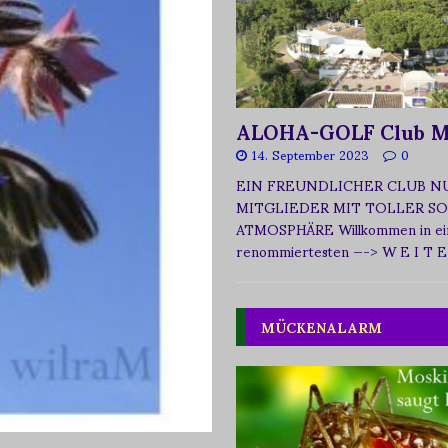
ALOHA-GOLF Club M
14. September 2023
0
EIN FREUNDLICHER CLUB N
MITGLIEDER MIT TOLLER SO
ATMOSPHÄRE Willkommen in ei
renommiertesten
—-> W E I T E
MÜCKENALARM