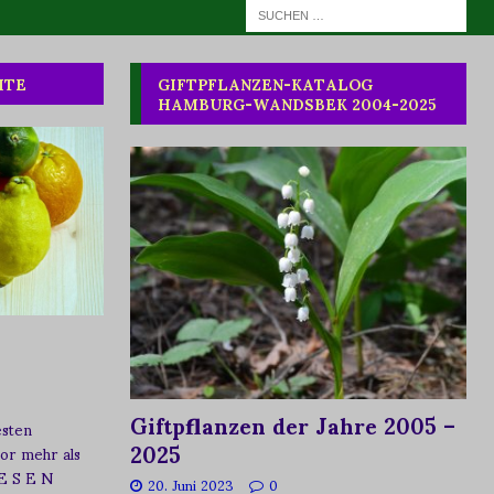
HTE
GIFTPFLANZEN-KATALOG
HAMBURG-WANDSBEK 2004-2025
Giftpflanzen der Jahre 2005 –
esten
2025
vor mehr als
 E S E N
20. Juni 2023
0