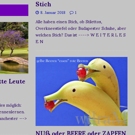
Stich
8. Januar 2018
1
Alle haben einen Stich, ob Stilettos,
Overkneestiefel oder Budapester Schuhe, aber
welchen Stich? Das ist
----> W E I T E R L E S
E N
te Leute
s möglich:
ennenlernen.
Manchester
—->
NUß oder BEERE oder ZAPFEN