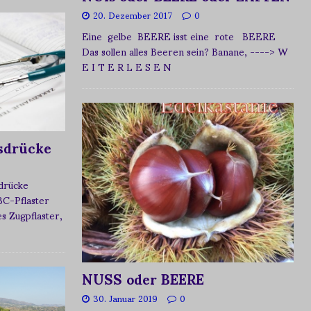
20. Dezember 2017
0
Eine gelbe BEERE isst eine rote BEERE
Das sollen alles Beeren sein? Banane,
----> W
E I T E R L E S E N
sdrücke
sdrücke
BC-Pflaster
 Zugpflaster,
NUSS oder BEERE
30. Januar 2019
0