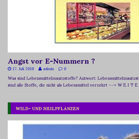
Angst vor E-Nummern ?
17. Juli 2019
admin
0
Was sind Lebensmittelzusatzstoffe? Antwort: Lebensmittelzusat
sind alle Stoffe, die nicht als Lebensmittel verzehrt
—-> W E I T E
WILD- UND HEILPFLANZEN