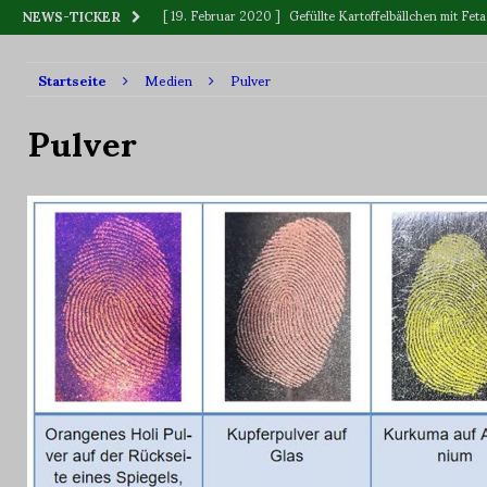
[ 19. Februar 2020 ]
Gefüllte Kartoffelbällchen mit F
NEWS-TICKER
[ 12. Dezember 2019 ]
BLUME oder BLÜTE
WAS IS
Startseite
Medien
Pulver
[ 11. September 2019 ]
Vitamin „C“, wer ist Sieger: Zitr
Pulver
[ 2. Juni 2023 ]
Killerpflanzen
BOTANIK