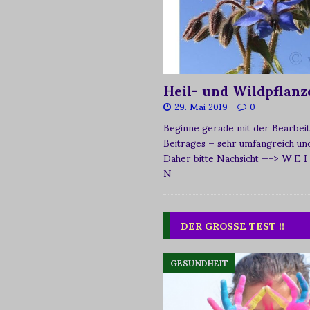
Heil- und Wildpflanz
29. Mai 2019
0
Beginne gerade mit der Bearbeit
Beitrages – sehr umfangreich und 
Daher bitte Nachsicht
—-> W E I
N
DER GROSSE TEST !!
GESUNDHEIT