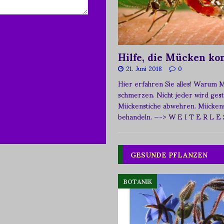
Hilfe, die Mücken k
21. Juni 2018
0
Hier erfahren Sie alles! Warum 
schmerzen. Nicht jeder wird ges
Mückenstiche abwehren. Mückens
behandeln.
—-> W E I T E R L E
GESUNDE PFLANZEN
BOTANIK