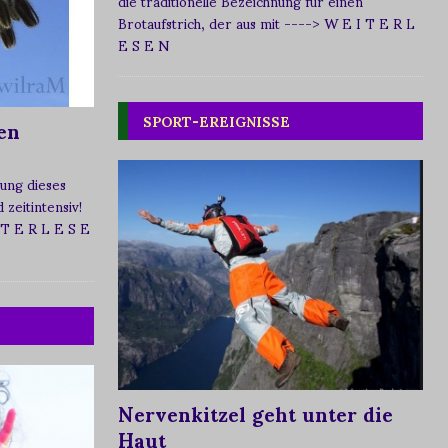
die traditionelle Bezeichnung für einen
Brotaufstrich, der aus mit
----> W E I T E R L
E S E N
SPORT-EREIGNISSE
en
ung dieses
zeitintensiv!
 T E R L E S E
Nervenkitzel geht unter die
Haut