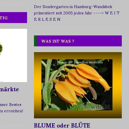
Der Sondergarten in Hamburg-Wandsbek
präsentiert seit 2005 jedes Jahr
----> W E I T
TIG
E R L E S E N
WAS IST WAS ?
märkte
nser Bestes
 zu erreichen!
BLUME oder BLÜTE