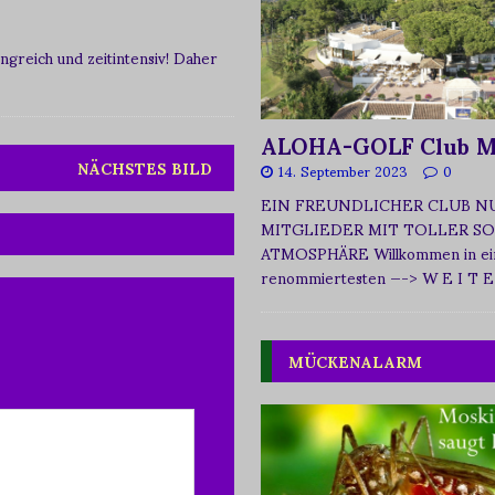
greich und zeitintensiv! Daher
ALOHA-GOLF Club M
NÄCHSTES BILD
14. September 2023
0
EIN FREUNDLICHER CLUB N
MITGLIEDER MIT TOLLER SO
ATMOSPHÄRE Willkommen in ei
renommiertesten
—-> W E I T E
MÜCKENALARM