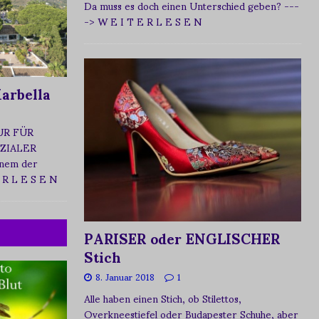
Da muss es doch einen Unterschied geben?
---
-> W E I T E R L E S E N
arbella
UR FÜR
ZIALER
nem der
 R L E S E N
PARISER oder ENGLISCHER
Stich
8. Januar 2018
1
Alle haben einen Stich, ob Stilettos,
Overkneestiefel oder Budapester Schuhe, aber