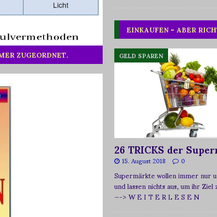
EINKAUFEN – ABER RICH
MMER ZUGEORDNET.
GELD SPAREN
26 TRICKS der Super
15. August 2018
0
Supermärkte wollen immer nur u
und lassen nichts aus, um ihr Ziel
—-> W E I T E R L E S E N