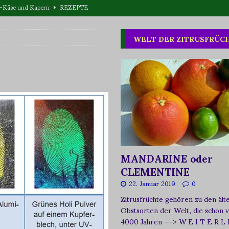
eta-Käse und Kapern
REZEPTE
T WAS
WELT DER ZITRUSFRÜC
one oder Buschpflaume?
ERNÄHRUNG
MANDARINE oder
CLEMENTINE
22. Januar 2019
0
Zitrusfrüchte gehören zu den ält
Obstsorten der Welt, die schon 
4000 Jahren
—-> W E I T E R L