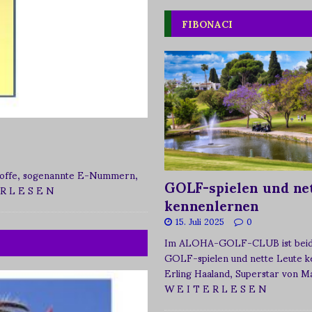
FIBONACI
zstoffe, sogenannte E-Nummern,
GOLF-spielen und net
 R L E S E N
kennenlernen
15. Juli 2025
0
Im ALOHA-GOLF-CLUB ist beide
GOLF-spielen und nette Leute k
Erling Haaland, Superstar von 
W E I T E R L E S E N