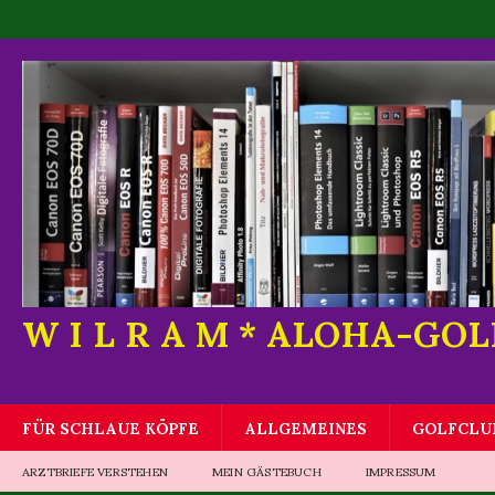
W I L R A M * ALOHA-GO
FÜR SCHLAUE KÖPFE
ALLGEMEINES
GOLFCLU
ARZTBRIEFE VERSTEHEN
MEIN GÄSTEBUCH
IMPRESSUM