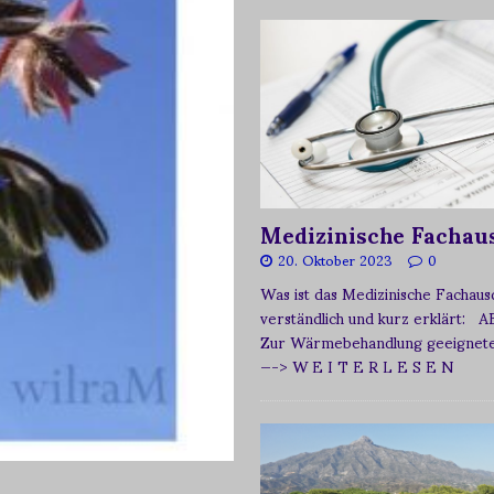
Medizinische Fachau
20. Oktober 2023
0
Was ist das Medizinische Fachau
verständlich und kurz erklärt: A
Zur Wärmebehandlung geeignetes
—-> W E I T E R L E S E N