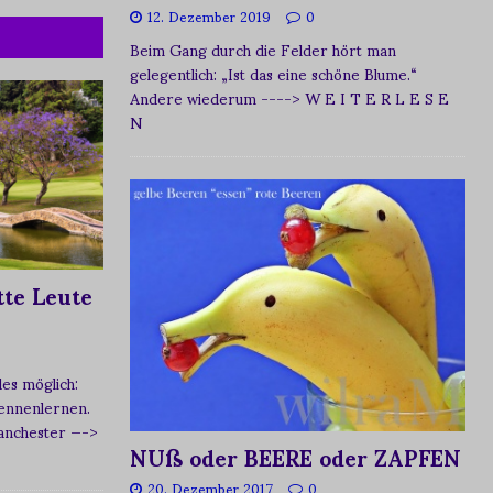
12. Dezember 2019
0
Beim Gang durch die Felder hört man
gelegentlich: „Ist das eine schöne Blume.“
Andere wiederum
----> W E I T E R L E S E
N
te Leute
s möglich:
ennenlernen.
Manchester
—->
NUß oder BEERE oder ZAPFEN
20. Dezember 2017
0