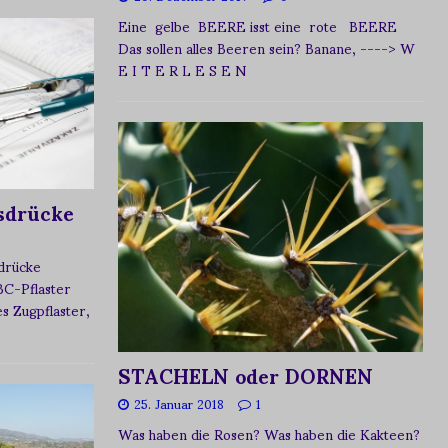
Eine gelbe BEERE isst eine rote BEERE
Das sollen alles Beeren sein? Banane,
----> W
E I T E R L E S E N
sdrücke
sdrücke
BC-Pflaster
 Zugpflaster,
STACHELN oder DORNEN
25. Januar 2018
1
Was haben die Rosen? Was haben die Kakteen?