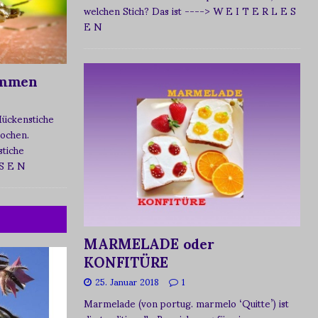
welchen Stich? Das ist
----> W E I T E R L E S
E N
ommen
Mückenstiche
tochen.
tiche
 S E N
MARMELADE oder
KONFITÜRE
25. Januar 2018
1
Marmelade (von portug. marmelo ‘Quitte’) ist