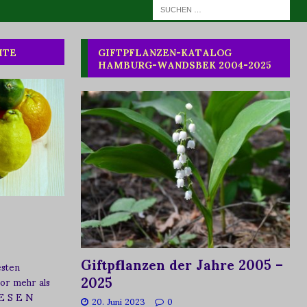
HTE
GIFTPFLANZEN-KATALOG
HAMBURG-WANDSBEK 2004-2025
Giftpflanzen der Jahre 2005 –
esten
2025
vor mehr als
 E S E N
20. Juni 2023
0