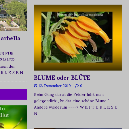
arbella
UR FÜR
ZIALER
nem der
 R L E S E N
BLUME oder BLÜTE
12. Dezember 2019
0
Beim Gang durch die Felder hört man
gelegentlich: „Ist das eine schöne Blume.“
Andere wiederum
----> W E I T E R L E S E
N