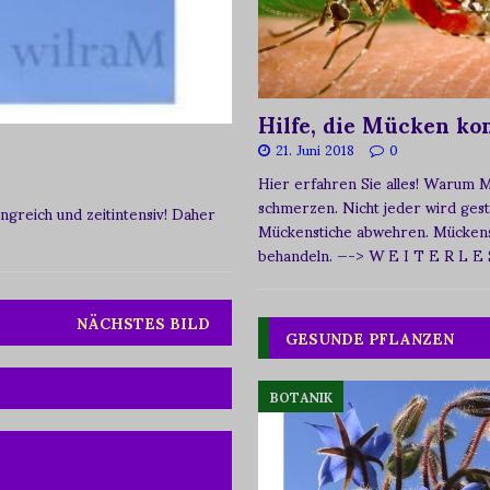
Hilfe, die Mücken k
21. Juni 2018
0
Hier erfahren Sie alles! Warum 
schmerzen. Nicht jeder wird ges
greich und zeitintensiv! Daher
Mückenstiche abwehren. Mückens
behandeln.
—-> W E I T E R L E
NÄCHSTES BILD
GESUNDE PFLANZEN
BOTANIK