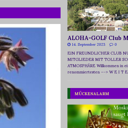
ALOHA-GOLF Club M
14. September 2023
0
EIN FREUNDLICHER CLUB N
MITGLIEDER MIT TOLLER SO
ATMOSPHÄRE Willkommen in ei
renommiertesten
—-> W E I T E
MÜCKENALARM