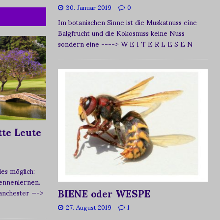
30. Januar 2019
0
Im botanischen Sinne ist die Muskatnuss eine
Balgfrucht und die Kokosnuss keine Nuss
sondern eine
----> W E I T E R L E S E N
te Leute
s möglich:
ennenlernen.
BIENE oder WESPE
Manchester
—->
27. August 2019
1