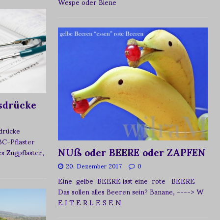
Wespe oder Biene
sdrücke
sdrücke
BC-Pflaster
NUß oder BEERE oder ZAPFEN
 Zugpflaster,
20. Dezember 2017
0
Eine gelbe BEERE isst eine rote BEERE
Das sollen alles Beeren sein? Banane,
----> W
E I T E R L E S E N