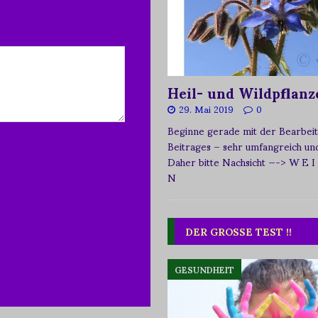
Heil- und Wildpflanz
29. Mai 2019
0
Beginne gerade mit der Bearbeit
Beitrages – sehr umfangreich und 
Daher bitte Nachsicht
—-> W E I
N
DER GROSSE TEST !!
GESUNDHEIT