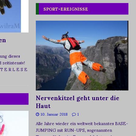
SPORT-EREIGNISSE
en
ung dieses
zeitintensiv!
 T E R L E S E
Nervenkitzel geht unter die
Haut
10. Januar 2018
1
Alle Jahre wieder ein weltweit bekanntes BASE-
JUMPING mit RUN-UPS, sogenannten