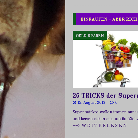
EINKAUFEN – ABER RICH
GELD SPAREN
26 TRICKS der Super
15. August 2018
0
Supermärkte wollen immer nur u
und lassen nichts aus, um ihr Ziel
—-> W E I T E R L E S E N