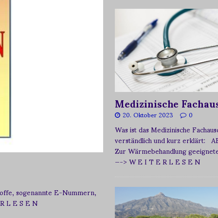
Medizinische Fachau
20. Oktober 2023
0
Was ist das Medizinische Fachau
verständlich und kurz erklärt: A
Zur Wärmebehandlung geeignetes
—-> W E I T E R L E S E N
zstoffe, sogenannte E-Nummern,
 R L E S E N