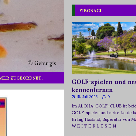
FIBONACI
MMER ZUGEORDNET.
GOLF-spielen und net
kennenlernen
15. Juli 2025
0
Im ALOHA-GOLF-CLUB ist beide
GOLF-spielen und nette Leute k
Erling Haaland, Superstar von 
W E I T E R L E S E N