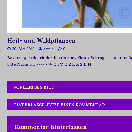
Heil- und Wildpflanzen
29. Mai 2019
admin
0
Beginne gerade mit der Bearbeitung dieses Beitrages – sehr umfan
bitte Nachsicht
----> W E I T E R L E S E N
VORHERIGES BILD
HINTERLASSE JETZT EINEN KOMMENTAR
Kommentar hinterlassen