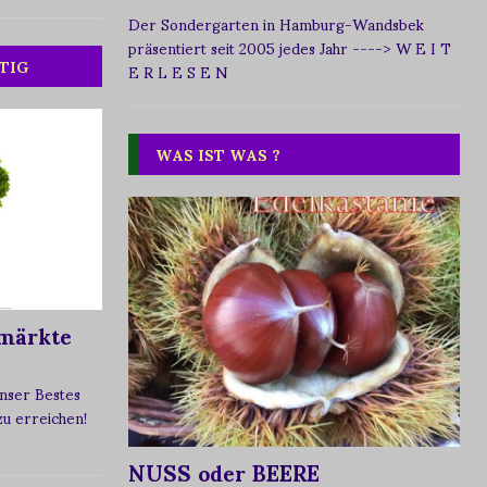
Der Sondergarten in Hamburg-Wandsbek
präsentiert seit 2005 jedes Jahr
----> W E I T
TIG
E R L E S E N
WAS IST WAS ?
märkte
nser Bestes
 zu erreichen!
NUSS oder BEERE