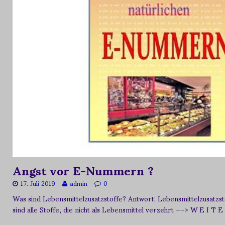
Angst vor E-Nummern ?
17. Juli 2019
admin
0
Was sind Lebensmittelzusatzstoffe? Antwort: Lebensmittelzusat
sind alle Stoffe, die nicht als Lebensmittel verzehrt
—-> W E I T E