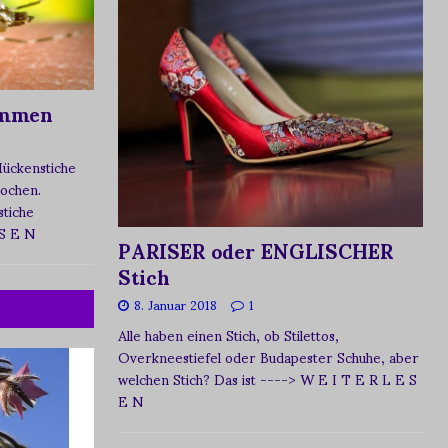
ommen
Mückenstiche
tochen.
tiche
 S E N
PARISER oder ENGLISCHER
Stich
8. Januar 2018
1
Alle haben einen Stich, ob Stilettos,
Overkneestiefel oder Budapester Schuhe, aber
welchen Stich? Das ist
----> W E I T E R L E S
E N