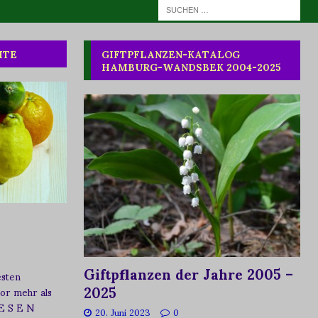
HTE
GIFTPFLANZEN-KATALOG
HAMBURG-WANDSBEK 2004-2025
Giftpflanzen der Jahre 2005 –
esten
2025
vor mehr als
 E S E N
20. Juni 2023
0