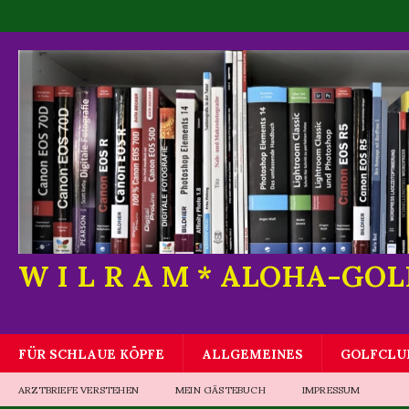
W I L R A M * ALOHA-GO
FÜR SCHLAUE KÖPFE
ALLGEMEINES
GOLFCLU
ARZTBRIEFE VERSTEHEN
MEIN GÄSTEBUCH
IMPRESSUM