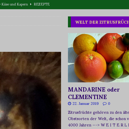
eta-Käse und Kapern
REZEPTE
T WAS
WELT DER ZITRUSFRÜC
one oder Buschpflaume?
ERNÄHRUNG
MANDARINE oder
CLEMENTINE
22. Januar 2019
0
Zitrusfrüchte gehören zu den ält
Obstsorten der Welt, die schon 
4000 Jahren
—-> W E I T E R L