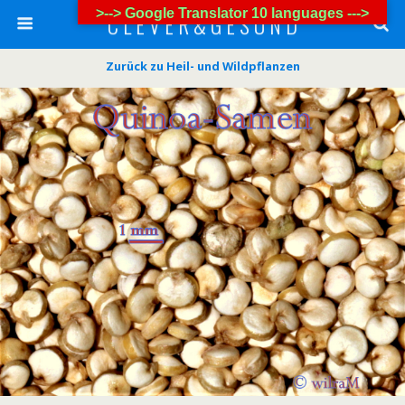
>--> Google Translator 10 languages --->
C L E V E R & G E S U N D
Zurück zu Heil- und Wildpflanzen