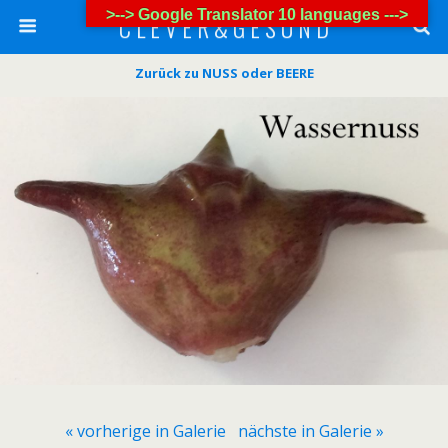
>--> Google Translator 10 languages --->
C L E V E R & G E S U N D
Zurück zu NUSS oder BEERE
« vorherige in Galerie
nächste in Galerie »