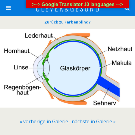
>--> Google Translator 10 languages --->
C L E V E R & G E S U N D
Zurück zu Farbenblind?
« vorherige in Galerie
nächste in Galerie »