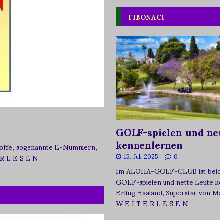
FIBONACI
GOLF-spielen und net
kennenlernen
zstoffe, sogenannte E-Nummern,
15. Juli 2025
0
 R L E S E N
Im ALOHA-GOLF-CLUB ist beide
GOLF-spielen und nette Leute k
Erling Haaland, Superstar von 
W E I T E R L E S E N