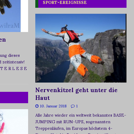
SPORT-EREIGNISSE
en
ung dieses
zeitintensiv!
 T E R L E S E
Nervenkitzel geht unter die
Haut
10. Januar 2018
1
Alle Jahre wieder ein weltweit bekanntes BASE-
JUMPING mit RUN-UPS, sogenannten
Treppenläufen, im Europas höchstem 4-