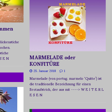
ommen
Mückenstiche
tochen.
tiche
MARMELADE oder
 S E N
KONFITÜRE
25. Januar 2018
1
Marmelade (von portug. marmelo ‘Quitte’) ist
die traditionelle Bezeichnung für einen
Brotaufstrich, der aus mit
----> W E I T E R L
E S E N