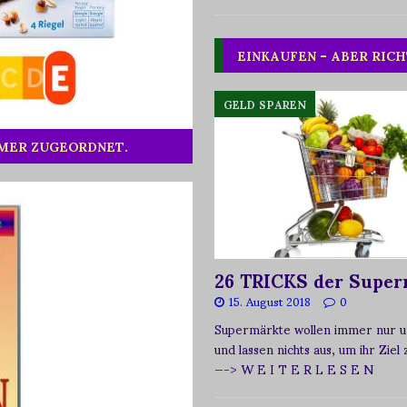
EINKAUFEN – ABER RICH
GELD SPAREN
MMER ZUGEORDNET.
26 TRICKS der Super
15. August 2018
0
Supermärkte wollen immer nur u
und lassen nichts aus, um ihr Ziel
—-> W E I T E R L E S E N