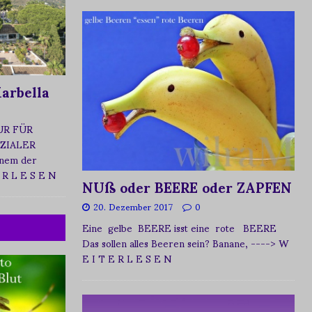
arbella
UR FÜR
ZIALER
nem der
 R L E S E N
NUß oder BEERE oder ZAPFEN
20. Dezember 2017
0
Eine gelbe BEERE isst eine rote BEERE
Das sollen alles Beeren sein? Banane,
----> W
E I T E R L E S E N