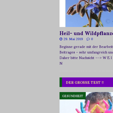
Heil- und Wildpflanz
29. Mai 2019
0
Beginne gerade mit der Bearbeit
Beitrages – sehr umfangreich und 
Daher bitte Nachsicht
—-> W E I
N
DER GROSSE TEST !!
GESUNDHEIT