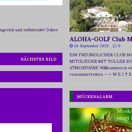
greich und zeitintensiv! Daher
ALOHA-GOLF Club M
14. September 2023
0
EIN FREUNDLICHER CLUB N
NÄCHSTES BILD
MITGLIEDER MIT TOLLER SO
ATMOSPHÄRE Willkommen in ei
renommiertesten
—-> W E I T E
MÜCKENALARM