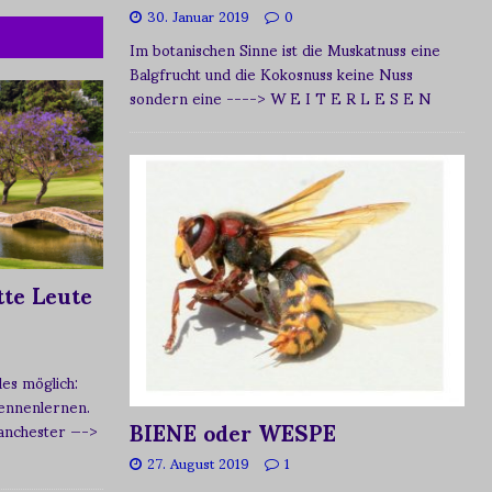
30. Januar 2019
0
Im botanischen Sinne ist die Muskatnuss eine
Balgfrucht und die Kokosnuss keine Nuss
sondern eine
----> W E I T E R L E S E N
te Leute
s möglich:
ennenlernen.
BIENE oder WESPE
Manchester
—->
27. August 2019
1