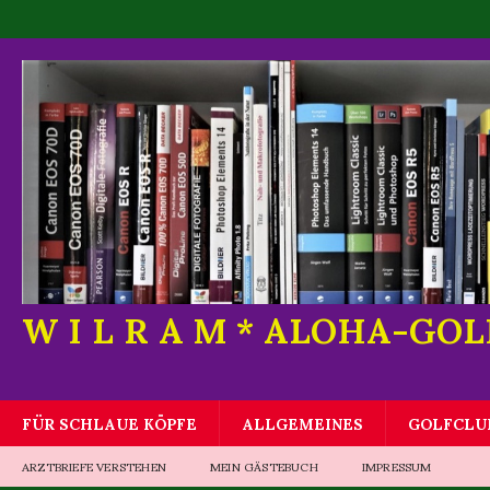
W I L R A M * ALOHA-GO
FÜR SCHLAUE KÖPFE
ALLGEMEINES
GOLFCLU
ARZTBRIEFE VERSTEHEN
MEIN GÄSTEBUCH
IMPRESSUM