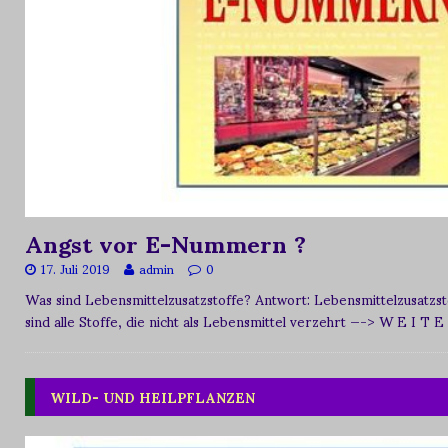
Angst vor E-Nummern ?
17. Juli 2019
admin
0
Was sind Lebensmittelzusatzstoffe? Antwort: Lebensmittelzusat
sind alle Stoffe, die nicht als Lebensmittel verzehrt
—-> W E I T E
WILD- UND HEILPFLANZEN