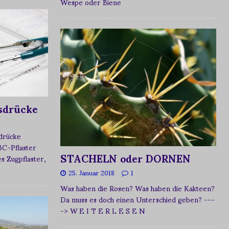
Wespe oder Biene
sdrücke
sdrücke
BC-Pflaster
STACHELN oder DORNEN
 Zugpflaster,
25. Januar 2018
1
Was haben die Rosen? Was haben die Kakteen?
Da muss es doch einen Unterschied geben?
---
-> W E I T E R L E S E N