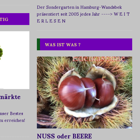
Der Sondergarten in Hamburg-Wandsbek
präsentiert seit 2005 jedes Jahr
----> W E I T
TIG
E R L E S E N
WAS IST WAS ?
märkte
nser Bestes
 zu erreichen!
NUSS oder BEERE