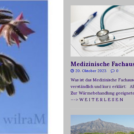
Medizinische Fachau
20. Oktober 2023
0
Was ist das Medizinische Fachau
verständlich und kurz erklärt: A
Zur Wärmebehandlung geeignetes
—-> W E I T E R L E S E N