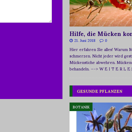
Hilfe, die Mücken k
21. Juni 2018
0
Hier erfahren Sie alles! Warum 
schmerzen. Nicht jeder wird ges
Mückenstiche abwehren. Mückens
behandeln.
—-> W E I T E R L E
GESUNDE PFLANZEN
BOTANIK