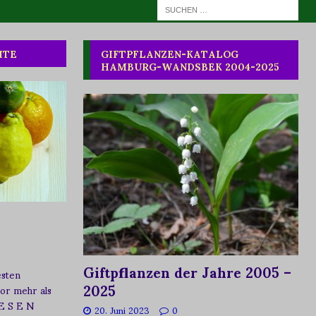
HTE
GIFTPFLANZEN-KATALOG
HAMBURG-WANDSBEK 2004-2025
Giftpflanzen der Jahre 2005 –
esten
2025
vor mehr als
 E S E N
20. Juni 2023
0