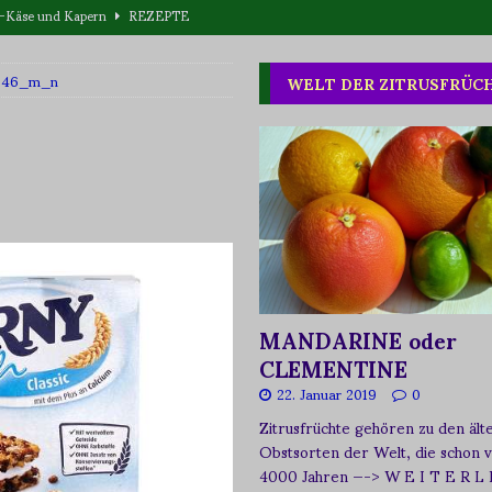
eta-Käse und Kapern
REZEPTE
T WAS
48646_m_n
WELT DER ZITRUSFRÜC
one oder Buschpflaume?
ERNÄHRUNG
MANDARINE oder
CLEMENTINE
22. Januar 2019
0
Zitrusfrüchte gehören zu den ält
Obstsorten der Welt, die schon 
4000 Jahren
—-> W E I T E R L