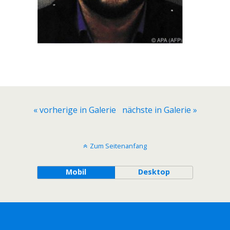
« vorherige in Galerie
nächste in Galerie »
Zum Seitenanfang
Mobil
Desktop