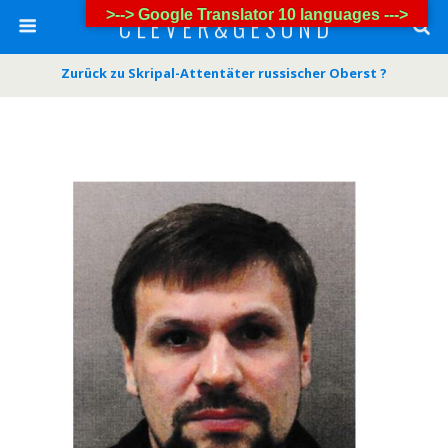
>--> Google Translator 10 languages --->
C L E V E R & G E S U N D
Zurück zu Skripal-Attentäter russischer Oberst ?