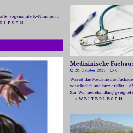
zstoffe, sogenannte E-Nummern,
 R L E S E N
Medizinische Fachau
20. Oktober 2023
0
Was ist das Medizinische Fachau
verständlich und kurz erklärt: A
Zur Wärmebehandlung geeignetes
—-> W E I T E R L E S E N