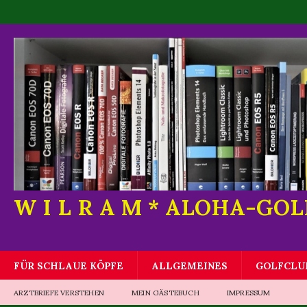
W I L R A M * ALOHA-GO
FÜR SCHLAUE KÖPFE
ALLGEMEINES
GOLFCLU
ARZTBRIEFE VERSTEHEN
MEIN GÄSTEBUCH
IMPRESSUM