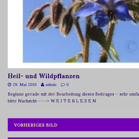
Heil- und Wildpflanzen
29. Mai 2019
admin
0
Beginne gerade mit der Bearbeitung dieses Beitrages – sehr umfan
bitte Nachsicht
----> W E I T E R L E S E N
VORHERIGES BILD