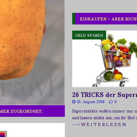
EINKAUFEN – ABER RICH
GELD SPAREN
26 TRICKS der Super
15. August 2018
0
Supermärkte wollen immer nur u
MMER ZUGEORDNET.
und lassen nichts aus, um ihr Ziel
—-> W E I T E R L E S E N