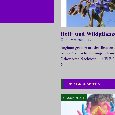
Heil- und Wildpflanz
29. Mai 2019
0
Beginne gerade mit der Bearbeit
Beitrages – sehr umfangreich und 
Daher bitte Nachsicht
—-> W E I
N
DER GROSSE TEST !!
GESUNDHEIT