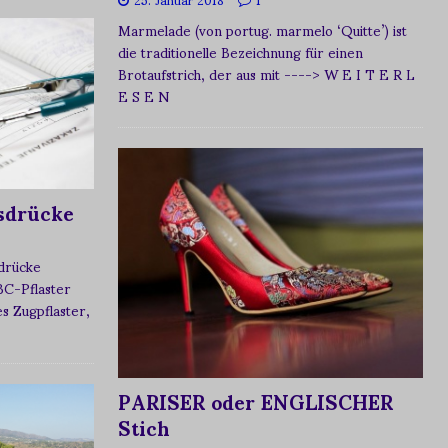
Marmelade (von portug. marmelo ‘Quitte’) ist
die traditionelle Bezeichnung für einen
Brotaufstrich, der aus mit
----> W E I T E R L
E S E N
sdrücke
sdrücke
BC-Pflaster
 Zugpflaster,
PARISER oder ENGLISCHER
Stich