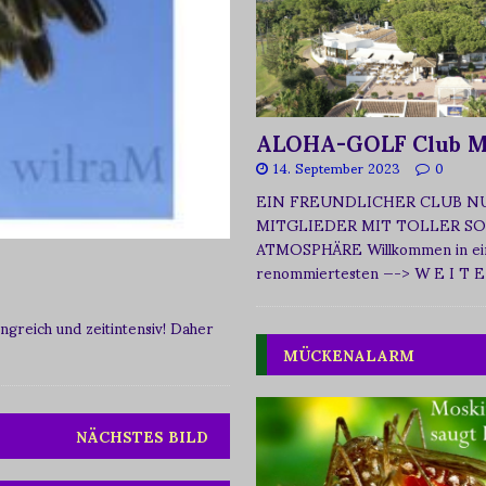
ALOHA-GOLF Club M
14. September 2023
0
EIN FREUNDLICHER CLUB N
MITGLIEDER MIT TOLLER SO
ATMOSPHÄRE Willkommen in ei
renommiertesten
—-> W E I T E
greich und zeitintensiv! Daher
MÜCKENALARM
NÄCHSTES BILD