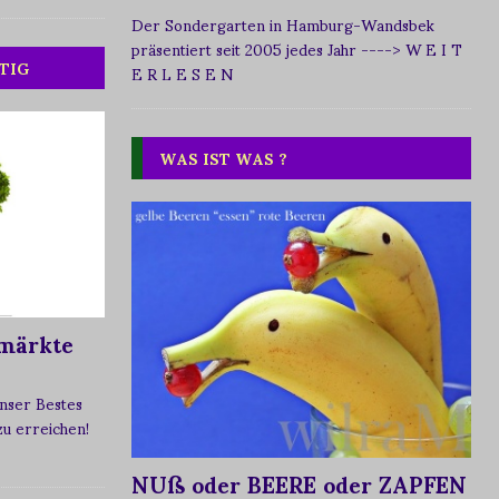
Der Sondergarten in Hamburg-Wandsbek
präsentiert seit 2005 jedes Jahr
----> W E I T
TIG
E R L E S E N
WAS IST WAS ?
märkte
nser Bestes
 zu erreichen!
NUß oder BEERE oder ZAPFEN