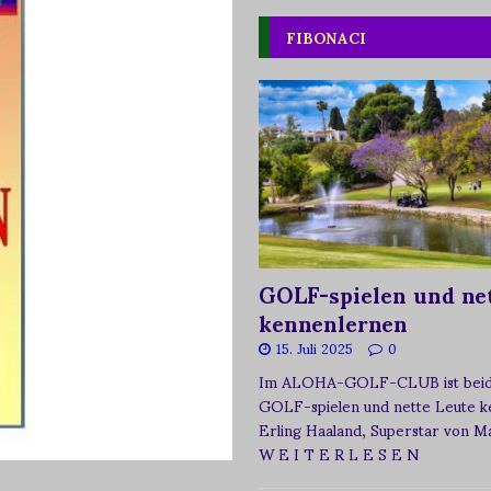
FIBONACI
GOLF-spielen und net
kennenlernen
15. Juli 2025
0
Im ALOHA-GOLF-CLUB ist beide
GOLF-spielen und nette Leute k
Erling Haaland, Superstar von 
W E I T E R L E S E N