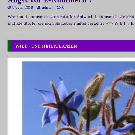
17. Juli 2019
admin
0
Was sind Lebensmittelzusatzstoffe? Antwort: Lebensmittelzusat
sind alle Stoffe, die nicht als Lebensmittel verzehrt
—-> W E I T E
WILD- UND HEILPFLANZEN