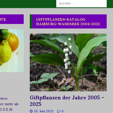
HTE
GIFTPFLANZEN-KATALOG
HAMBURG-WANDSBEK 2004-2025
Giftpflanzen der Jahre 2005 –
esten
2025
vor mehr als
 E S E N
20. Juni 2023
0