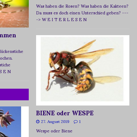
Was haben die Rosen? Was haben die Kakteen?
Da muss es doch einen Unterschied geben?
---
-> W E I T E R L E S E N
ommen
Mückenstiche
tochen.
tiche
 S E N
BIENE oder WESPE
27. August 2019
1
Wespe oder Biene