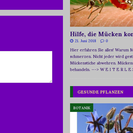
Hilfe, die Mücken k
21. Juni 2018
0
Hier erfahren Sie alles! Warum 
schmerzen. Nicht jeder wird ges
Mückenstiche abwehren. Mückens
behandeln.
—-> W E I T E R L E
GESUNDE PFLANZEN
BOTANIK