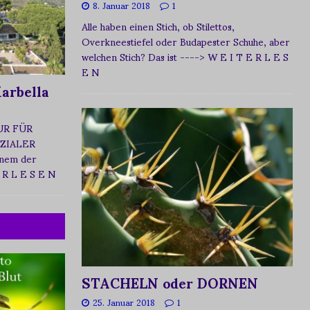
8. Januar 2018
1
Alle haben einen Stich, ob Stilettos,
Overkneestiefel oder Budapester Schuhe, aber
welchen Stich? Das ist
----> W E I T E R L E S
E N
arbella
UR FÜR
ZIALER
nem der
 R L E S E N
STACHELN oder DORNEN
25. Januar 2018
1