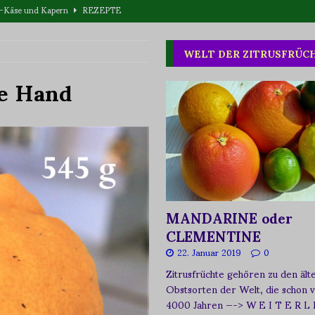
eta-Käse und Kapern
REZEPTE
T WAS
WELT DER ZITRUSFRÜC
one oder Buschpflaume?
ERNÄHRUNG
ne Hand
MANDARINE oder
CLEMENTINE
22. Januar 2019
0
Zitrusfrüchte gehören zu den ält
Obstsorten der Welt, die schon 
4000 Jahren
—-> W E I T E R L