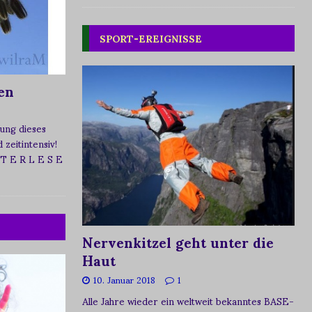
SPORT-EREIGNISSE
en
ung dieses
zeitintensiv!
 T E R L E S E
Nervenkitzel geht unter die
Haut
10. Januar 2018
1
Alle Jahre wieder ein weltweit bekanntes BASE-