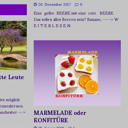
20. Dezember 2017
0
Eine gelbe BEERE isst eine rote BEERE
Das sollen alles Beeren sein? Banane,
----> W
E I T E R L E S E N
te Leute
s möglich:
ennenlernen.
MARMELADE oder
Manchester
—->
KONFITÜRE
25. Januar 2018
1