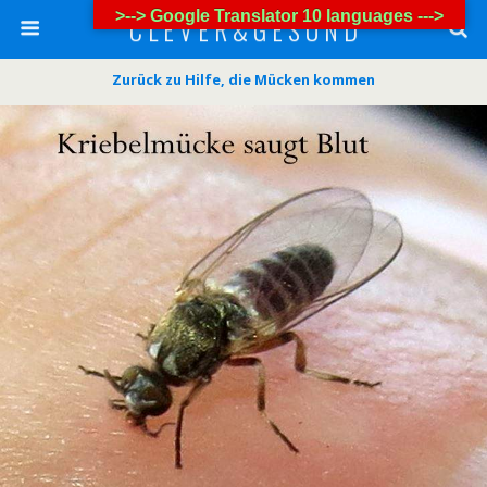
>--> Google Translator 10 languages --->
C L E V E R & G E S U N D
Zurück zu Hilfe, die Mücken kommen