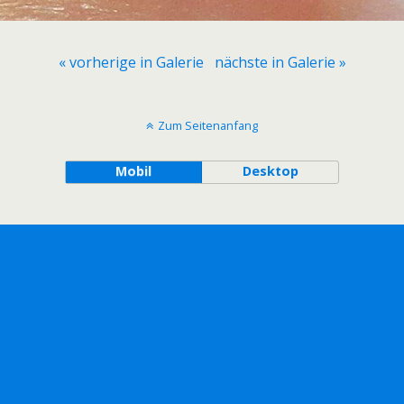
« vorherige in Galerie
nächste in Galerie »
Zum Seitenanfang
Mobil
Desktop