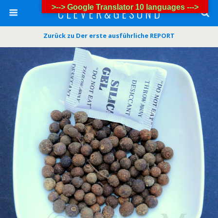
>--> Google Translator 10 languages --->
C L E V E R & G E S U N D
Zurück zu Der erste ausführliche REPORT