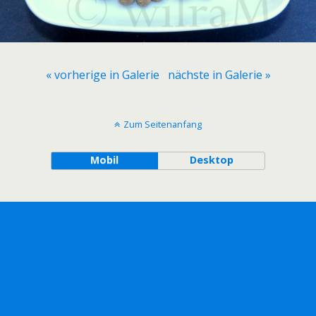
« vorherige in Galerie
nächste in Galerie »
Zum Seitenanfang
Mobil
Desktop