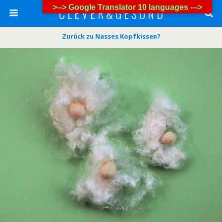
>--> Google Translator 10 languages --->
C L E V E R & G E S U N D
Zurück zu Nasses Kopfkissen?