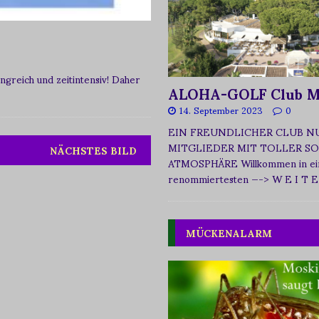
greich und zeitintensiv! Daher
ALOHA-GOLF Club M
14. September 2023
0
EIN FREUNDLICHER CLUB N
MITGLIEDER MIT TOLLER SO
NÄCHSTES BILD
ATMOSPHÄRE Willkommen in ei
renommiertesten
—-> W E I T E
MÜCKENALARM