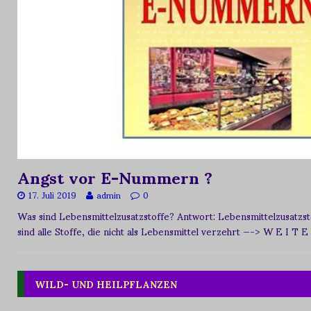
Angst vor E-Nummern ?
17. Juli 2019
admin
0
Was sind Lebensmittelzusatzstoffe? Antwort: Lebensmittelzusat
sind alle Stoffe, die nicht als Lebensmittel verzehrt
—-> W E I T E
WILD- UND HEILPFLANZEN