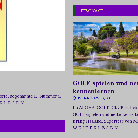
FIBONACI
GOLF-spielen und net
kennenlernen
zstoffe, sogenannte E-Nummern,
15. Juli 2025
0
 R L E S E N
Im ALOHA-GOLF-CLUB ist beide
GOLF-spielen und nette Leute k
Erling Haaland, Superstar von 
W E I T E R L E S E N