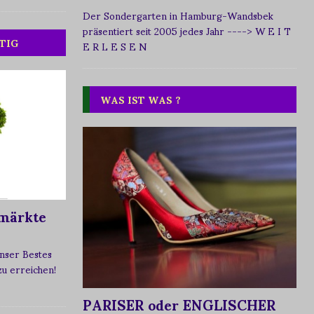
Der Sondergarten in Hamburg-Wandsbek
präsentiert seit 2005 jedes Jahr
----> W E I T
TIG
E R L E S E N
WAS IST WAS ?
märkte
nser Bestes
 zu erreichen!
PARISER oder ENGLISCHER