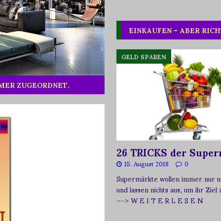
EINKAUFEN – ABER RICH
GELD SPAREN
MMER ZUGEORDNET.
26 TRICKS der Super
15. August 2018
0
Supermärkte wollen immer nur u
und lassen nichts aus, um ihr Ziel
—-> W E I T E R L E S E N