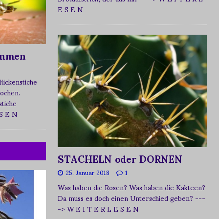
E S E N
ommen
Mückenstiche
tochen.
tiche
 S E N
STACHELN oder DORNEN
25. Januar 2018
1
Was haben die Rosen? Was haben die Kakteen?
Da muss es doch einen Unterschied geben?
---
-> W E I T E R L E S E N