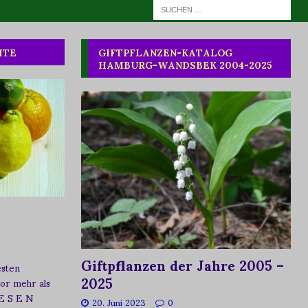
HTE
GIFTPFLANZEN-KATALOG
HAMBURG-WANDSBEK 2004-2025
Giftpflanzen der Jahre 2005 –
esten
2025
vor mehr als
 E S E N
20. Juni 2023
0