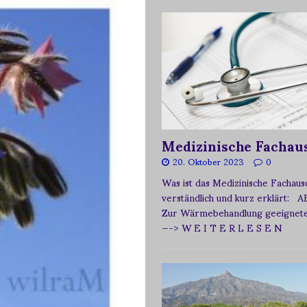
Medizinische Fachau
20. Oktober 2023
0
Was ist das Medizinische Fachau
verständlich und kurz erklärt: A
Zur Wärmebehandlung geeignetes
—-> W E I T E R L E S E N