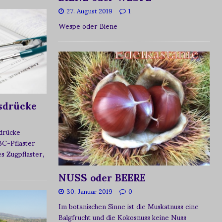
27. August 2019
1
Wespe oder Biene
sdrücke
sdrücke
BC-Pflaster
 Zugpflaster,
NUSS oder BEERE
30. Januar 2019
0
Im botanischen Sinne ist die Muskatnuss eine
Balgfrucht und die Kokosnuss keine Nuss