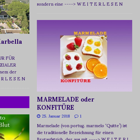
sondern eine
----> W E I T E R L E S E N
arbella
UR FÜR
ZIALER
nem der
 R L E S E N
MARMELADE oder
KONFITÜRE
25. Januar 2018
1
Marmelade (von portug. marmelo ‘Quitte’) ist
die traditionelle Bezeichnung für einen
Brotaufstrich, der aus mit
----> W E I T E R L