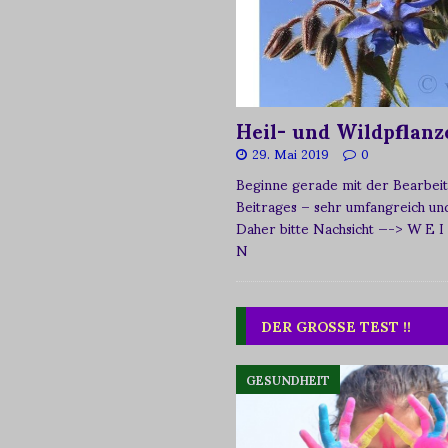
Heil- und Wildpflanz
29. Mai 2019
0
Beginne gerade mit der Bearbeit
Beitrages – sehr umfangreich und 
Daher bitte Nachsicht
—-> W E I
N
DER GROSSE TEST !!
GESUNDHEIT