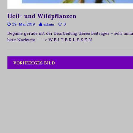
Heil- und Wildpflanzen
29. Mai 2019
admin
0
Beginne gerade mit der Bearbeitung dieses Beitrages – sehr umfan
bitte Nachsicht
----> W E I T E R L E S E N
VORHERIGES BILD