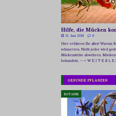
Hilfe, die Mücken k
21. Juni 2018
0
Hier erfahren Sie alles! Warum 
schmerzen. Nicht jeder wird ges
Mückenstiche abwehren. Mückens
behandeln.
—-> W E I T E R L E
GESUNDE PFLANZEN
BOTANIK