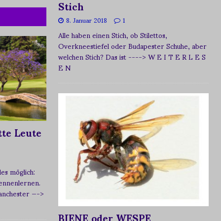
Stich
8. Januar 2018
1
Alle haben einen Stich, ob Stilettos,
Overkneestiefel oder Budapester Schuhe, aber
welchen Stich? Das ist
----> W E I T E R L E S
E N
te Leute
s möglich:
ennenlernen.
Manchester
—->
BIENE oder WESPE