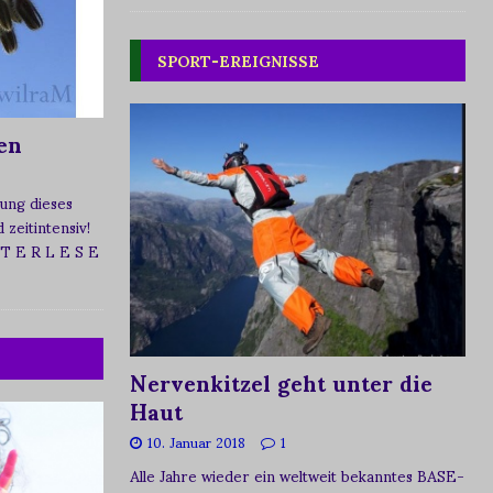
SPORT-EREIGNISSE
en
ung dieses
zeitintensiv!
 T E R L E S E
Nervenkitzel geht unter die
Haut
10. Januar 2018
1
Alle Jahre wieder ein weltweit bekanntes BASE-