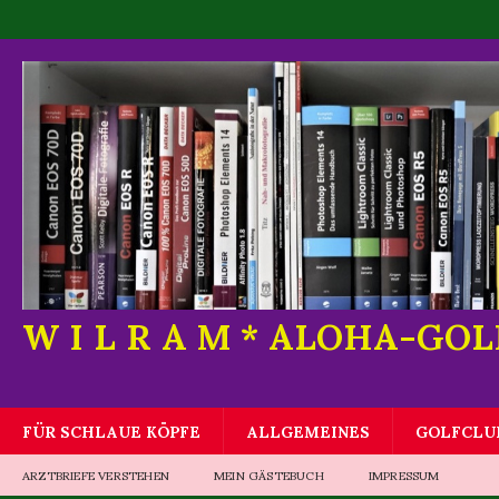
W I L R A M * ALOHA-GO
FÜR SCHLAUE KÖPFE
ALLGEMEINES
GOLFCLU
ARZTBRIEFE VERSTEHEN
MEIN GÄSTEBUCH
IMPRESSUM