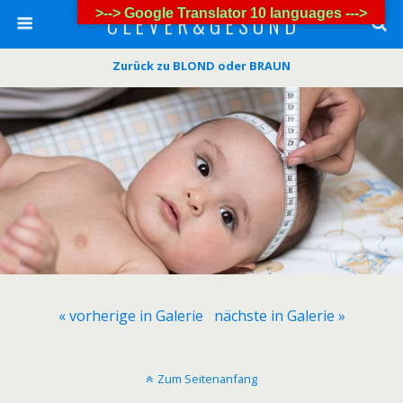
>--> Google Translator 10 languages --->
C L E V E R & G E S U N D
Zurück zu BLOND oder BRAUN
« vorherige in Galerie
nächste in Galerie »
Zum Seitenanfang