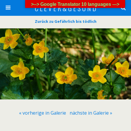
>--> Google Translator 10 languages --->
C L E V E R & G E S U N D
Zurück zu Gefährlich bis tödlich
« vorherige in Galerie
nächste in Galerie »