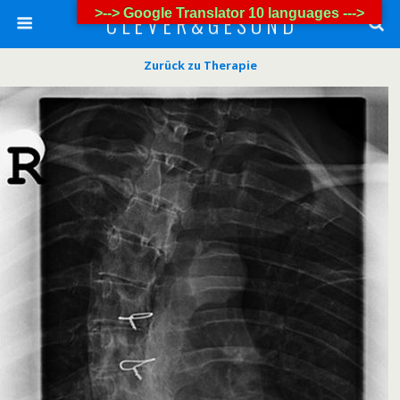
>--> Google Translator 10 languages --->
C L E V E R & G E S U N D
Zurück zu Therapie